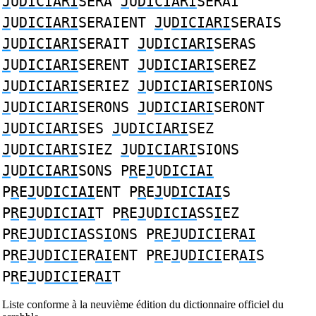
J
U
DICIARI
SERA
J
U
DICIARI
SERAI
J
U
DICIARI
SERAIENT
J
U
DICIARI
SERAIS
J
U
DICIARI
SERAIT
J
U
DICIARI
SERAS
J
U
DICIARI
SERENT
J
U
DICIARI
SEREZ
J
U
DICIARI
SERIEZ
J
U
DICIARI
SERIONS
J
U
DICIARI
SERONS
J
U
DICIARI
SERONT
J
U
DICIARI
SES
J
U
DICIARI
SEZ
J
U
DICIARI
SIEZ
J
U
DICIARI
SIONS
J
U
DICIARI
SONS P
R
E
J
U
DICIAI
P
R
E
J
U
DICIAI
ENT P
R
E
J
U
DICIAI
S
P
R
E
J
U
DICIAI
T P
R
E
J
U
DICIA
SS
I
EZ
P
R
E
J
U
DICIA
SS
I
ONS P
R
E
J
U
DICI
ER
AI
P
R
E
J
U
DICI
ER
AI
ENT P
R
E
J
U
DICI
ER
AI
S
P
R
E
J
U
DICI
ER
AI
T
Liste conforme à la neuvième édition du dictionnaire officiel du