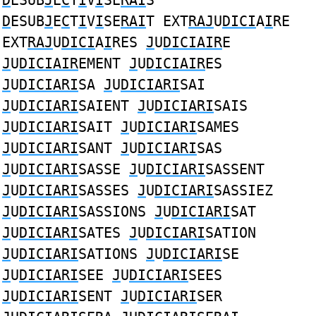
D
ESUB
J
E
C
T
I
V
I
SE
RAI
S
D
ESUB
J
E
C
T
I
V
I
SE
RAI
T EXT
RAJ
U
DICI
A
I
RE
EXT
RAJ
U
DICI
A
I
RES
J
U
DICIAIR
E
J
U
DICIAIR
EMENT
J
U
DICIAIR
ES
J
U
DICIARI
SA
J
U
DICIARI
SAI
J
U
DICIARI
SAIENT
J
U
DICIARI
SAIS
J
U
DICIARI
SAIT
J
U
DICIARI
SAMES
J
U
DICIARI
SANT
J
U
DICIARI
SAS
J
U
DICIARI
SASSE
J
U
DICIARI
SASSENT
J
U
DICIARI
SASSES
J
U
DICIARI
SASSIEZ
J
U
DICIARI
SASSIONS
J
U
DICIARI
SAT
J
U
DICIARI
SATES
J
U
DICIARI
SATION
J
U
DICIARI
SATIONS
J
U
DICIARI
SE
J
U
DICIARI
SEE
J
U
DICIARI
SEES
J
U
DICIARI
SENT
J
U
DICIARI
SER