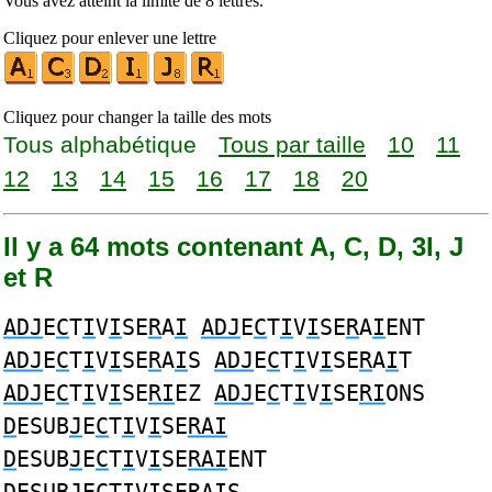
Vous avez atteint la limite de 8 lettres.
Cliquez pour enlever une lettre
Cliquez pour changer la taille des mots
Tous alphabétique
Tous par taille
10
11
12
13
14
15
16
17
18
20
Il y a 64 mots contenant A, C, D, 3I, J
et R
ADJ
E
C
T
I
V
I
SE
R
A
I
ADJ
E
C
T
I
V
I
SE
R
A
I
ENT
ADJ
E
C
T
I
V
I
SE
R
A
I
S
ADJ
E
C
T
I
V
I
SE
R
A
I
T
ADJ
E
C
T
I
V
I
SE
RI
EZ
ADJ
E
C
T
I
V
I
SE
RI
ONS
D
ESUB
J
E
C
T
I
V
I
SE
RAI
D
ESUB
J
E
C
T
I
V
I
SE
RAI
ENT