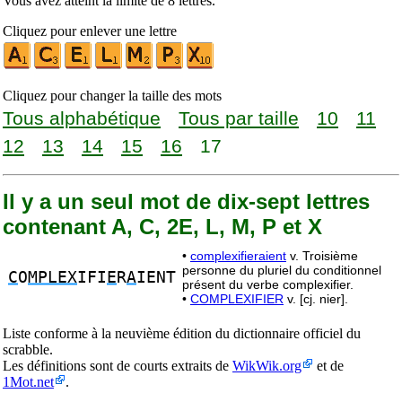
Vous avez atteint la limite de 8 lettres.
Cliquez pour enlever une lettre
Cliquez pour changer la taille des mots
Tous alphabétique
Tous par taille
10
11
12
13
14
15
16
17
Il y a un seul mot de dix-sept lettres
contenant A, C, 2E, L, M, P et X
•
complexifieraient
v. Troisième
personne du pluriel du conditionnel
C
O
MPLEX
IFI
E
R
A
IENT
présent du verbe complexifier.
•
COMPLEXIFIER
v. [cj. nier].
Liste conforme à la neuvième édition du dictionnaire officiel du
scrabble.
Les définitions sont de courts extraits de
WikWik.org
et de
1Mot.net
.