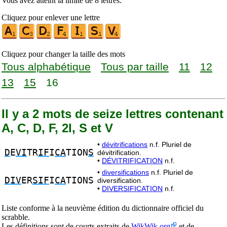
Vous avez atteint la limite de 8 lettres.
Cliquez pour enlever une lettre
Cliquez pour changer la taille des mots
Tous alphabétique
Tous par taille
11
12
13
15
16
Il y a 2 mots de seize lettres contenant
A, C, D, F, 2I, S et V
•
dévitrifications
n.f. Pluriel de
D
E
VI
TR
IF
I
CA
TION
S
dévitrification.
•
DÉVITRIFICATION
n.f.
•
diversifications
n.f. Pluriel de
DIV
ER
SIF
I
CA
TIONS
diversification.
•
DIVERSIFICATION
n.f.
Liste conforme à la neuvième édition du dictionnaire officiel du
scrabble.
Les définitions sont de courts extraits de
WikWik.org
et de