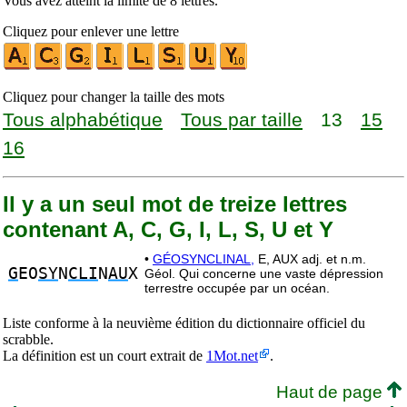
Vous avez atteint la limite de 8 lettres.
Cliquez pour enlever une lettre
Cliquez pour changer la taille des mots
Tous alphabétique
Tous par taille
13
15
16
Il y a un seul mot de treize lettres
contenant A, C, G, I, L, S, U et Y
•
GÉOSYNCLINAL,
E, AUX adj. et n.m.
G
EO
SY
N
CLI
N
AU
X
Géol. Qui concerne une vaste dépression
terrestre occupée par un océan.
Liste conforme à la neuvième édition du dictionnaire officiel du
scrabble.
La définition est un court extrait de
1Mot.net
.
Haut de page