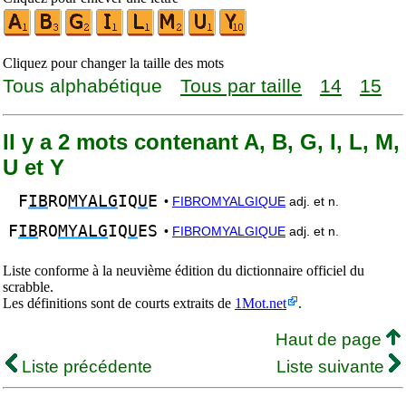
Cliquez pour changer la taille des mots
Tous alphabétique
Tous par taille
14
15
Il y a 2 mots contenant A, B, G, I, L, M,
U et Y
F
IB
RO
MYALG
IQ
U
E
•
FIBROMYALGIQUE
adj. et n.
F
IB
RO
MYALG
IQ
U
ES
•
FIBROMYALGIQUE
adj. et n.
Liste conforme à la neuvième édition du dictionnaire officiel du
scrabble.
Les définitions sont de courts extraits de
1Mot.net
.
Haut de page
Liste précédente
Liste suivante