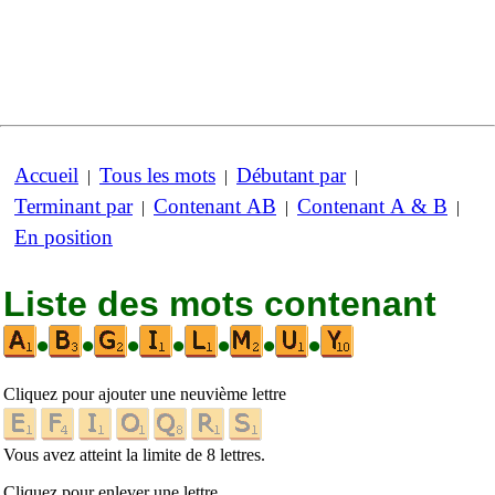
Accueil
Tous les mots
Débutant par
|
|
|
Terminant par
Contenant AB
Contenant A & B
|
|
|
En position
Liste des mots contenant
•
•
•
•
•
•
•
Cliquez pour ajouter une neuvième lettre
Vous avez atteint la limite de 8 lettres.
Cliquez pour enlever une lettre