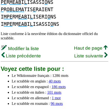
PE
R
MEAB
I
L
ISASSI
O
NS
P
R
OBLEMA
TIS
E
RAIENT
I
MPE
RM
EAB
I
L
ISERI
O
NS
I
MPE
RM
EAB
I
L
ISASSI
O
NS
Liste conforme à la neuvième édition du dictionnaire officiel du
scrabble.
Haut de page
Modifier la liste
Liste précédente
Liste suivante
Voyez cette liste pour :
Le Wiktionnaire français : 1286 mots
Le scrabble en anglais :
40 mots
Le scrabble en espagnol :
186 mots
Le scrabble en italien :
101 mots
Le scrabble en allemand :
1 mot
Le scrabble en roumain :
96 mots