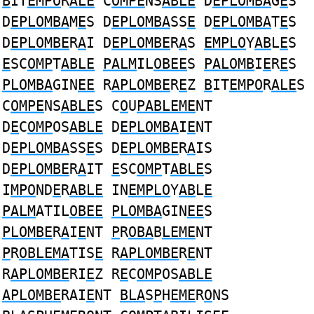
B
IT
EMPO
R
ALE
C
OMPE
NS
ABLE
D
EPLOMBA
G
E
S
D
EPLOMBA
M
E
S D
EPLOMBA
SS
E
D
EPLOMBA
T
E
S
D
EPLOMBE
R
A
I D
EPLOMBE
R
A
S
EMPLO
Y
AB
L
E
S
E
SC
OMP
T
ABLE
PALM
IL
OBEE
S
PALOMB
I
E
R
E
S
PLOMBA
GIN
EE
R
APLOMBE
R
E
Z
B
IT
EMPO
R
ALE
S
C
OMPE
NS
ABLE
S C
O
U
PABLEME
NT
D
E
C
OMP
OS
ABLE
D
EPLOMBA
I
E
NT
D
EPLOMBA
SS
E
S D
EPLOMBE
R
A
IS
D
EPLOMBE
R
A
IT
E
SC
OMP
T
ABLE
S
I
MPO
ND
E
R
ABLE
IN
EMPLO
Y
AB
L
E
PALM
ATIL
OBEE
PLOMBA
GIN
EE
S
PLOMBE
R
A
I
E
NT
P
R
OBA
B
LEME
NT
P
R
OBLEMA
TIS
E
R
APLOMBE
R
E
NT
R
APLOMBE
RI
E
Z R
E
C
OMP
OS
ABLE
APLOMBE
RAI
E
NT
BLA
S
P
H
EME
R
O
NS