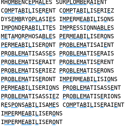
RH
OMBE
NC
EP
H
AL
ES SUR
PLOMBE
R
A
I
E
NT
C
OMP
T
AB
I
L
IS
E
R
E
NT C
OMP
T
AB
I
L
IS
E
RI
E
Z
DYS
EMB
RY
OPLA
SI
E
S I
MPE
RM
EAB
I
L
IS
O
NS
I
MPO
ND
E
R
AB
I
L
IT
E
S I
MP
R
E
SSI
O
NN
ABLE
S
ME
T
A
M
O
R
P
HOSA
BLE
S
PE
R
MEAB
I
L
ISER
O
NS
PE
R
MEAB
I
L
ISER
O
NT
P
R
OBLEMA
TISAI
E
NT
P
R
OBLEMA
TISASS
E
S
P
R
OBLEMA
TIS
E
RAIS
P
R
OBLEMA
TIS
E
RAIT
P
R
OBLEMA
TIS
E
RENT
P
R
OBLEMA
TIS
E
RIEZ
P
R
OBLEMA
TIS
E
RONS
P
R
OBLEMA
TIS
E
RONT I
MPE
RM
EAB
I
L
ISI
O
NS
PE
R
MEAB
I
L
ISERI
O
NS
P
R
OBLEMA
TISASS
E
NT
P
R
OBLEMA
TISASSI
E
Z
P
R
OBLEMA
TIS
E
RIONS
R
E
S
PO
NS
AB
I
L
ISA
ME
S C
OMP
T
AB
I
L
IS
E
RAI
E
NT
I
MPE
RM
EAB
I
L
ISER
O
NS
I
MPE
RM
EAB
I
L
ISER
O
NT