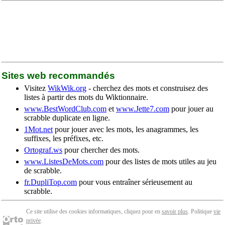
Sites web recommandés
Visitez
WikWik.org
- cherchez des mots et construisez des
listes à partir des mots du Wiktionnaire.
www.BestWordClub.com
et
www.Jette7.com
pour jouer au
scrabble duplicate en ligne.
1Mot.net
pour jouer avec les mots, les anagrammes, les
suffixes, les préfixes, etc.
Ortograf.ws
pour chercher des mots.
www.ListesDeMots.com
pour des listes de mots utiles au jeu
de scrabble.
fr.DupliTop.com
pour vous entraîner sérieusement au
scrabble.
Ce site utilise des cookies informatiques, cliquez pour en
savoir plus
. Politique
vie
privée
.