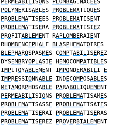
PE
R
MEAB
I
L
IS
O
NS
PLOMBA
GINAC
EE
S
POL
Y
ME
RIS
AB
L
E
S
P
R
OBLEMA
TIQU
E
S
P
R
OBLEMA
TIS
E
ES
P
R
OBLEMA
TIS
E
NT
P
R
OBLEMA
TIS
E
RA
P
R
OBLEMA
TISI
E
Z
P
R
O
FIT
ABLEME
NT R
APLOMBE
RAI
E
NT
RH
OMBE
NC
EP
H
AL
E
BLA
S
P
H
EM
AT
O
IR
E
S
BLEP
H
A
R
O
SPAS
ME
S C
OMP
T
AB
I
L
IS
E
R
E
Z
DYS
EMB
RY
OPLA
SI
E
H
EMO
COM
PA
TI
BLE
S
I
MP
IT
O
Y
ABLE
M
E
NT I
MPO
ND
E
R
AB
I
L
IT
E
I
MP
R
E
SSI
O
NN
ABLE
IND
E
C
OMP
OS
ABLE
S
ME
T
A
M
O
R
P
HOSA
BLE
PA
RA
BOL
IQU
EME
NT
PE
R
MEAB
I
L
ISI
O
NS
P
R
OBLEMA
TISAM
E
S
P
R
OBLEMA
TISASS
E
P
R
OBLEMA
TISAT
E
S
P
R
OBLEMA
TIS
E
RAI
P
R
OBLEMA
TIS
E
RAS
P
R
OBLEMA
TIS
E
REZ
P
R
O
V
E
R
B
I
ALEM
ENT