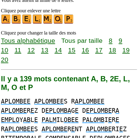
Vous avez atteint la limite de 8 lettres.
Cliquez pour enlever une lettre
Cliquez pour changer la taille des mots
Tous alphabétique
Tous par taille
8
9
10
11
12
13
14
15
16
17
18
19
20
Il y a 139 mots contenant A, B, 2E, L,
M, O et P
APLOMBEE
APLOMBEE
S R
APLOMBEE
APLOMBE
R
E
Z D
EPLOMBA
G
E
D
EPLOMBE
R
A
EMPLO
Y
AB
L
E
PALM
IL
OBEE
PALOMB
I
E
R
E
R
APLOMBEE
S
APLOMBE
R
E
NT
APLOMBE
RI
E
Z