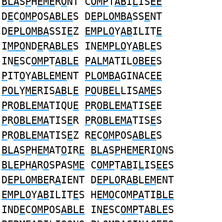
BLA
S
P
H
EME
R
O
NT C
OMP
T
AB
I
L
IS
EE
D
E
C
OMP
OS
ABLE
S D
EPLOMBA
SS
E
NT
D
EPLOMBA
SSI
E
Z
EMPLO
Y
AB
ILIT
E
I
MPO
ND
E
R
ABLE
S IN
EMPLO
Y
AB
L
E
S
IN
E
SC
OMP
T
ABLE
PALM
ATIL
OBEE
S
P
IT
O
Y
ABLEME
NT
PLOMBA
GINAC
EE
POL
Y
ME
RIS
AB
L
E
PO
U
BEL
LIS
AME
S
P
R
OBLEMA
TIQU
E
P
R
OBLEMA
TIS
E
E
P
R
OBLEMA
TIS
E
R
P
R
OBLEMA
TIS
E
S
P
R
OBLEMA
TIS
E
Z R
E
C
OMP
OS
ABLE
S
BLA
S
P
H
EM
AT
O
IR
E
BLA
S
P
H
EME
RI
O
NS
BLEP
H
A
R
O
SPAS
ME
C
OMP
T
AB
I
L
IS
EE
S
D
EPLOMBE
R
A
IENT D
EPLO
R
AB
L
EM
ENT
EMPLO
Y
AB
ILIT
E
S H
EMO
COM
PA
TI
BLE
IND
E
C
OMP
OS
ABLE
IN
E
SC
OMP
T
ABLE
S