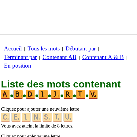
Accueil
Tous les mots
Débutant par
|
|
|
Terminant par
Contenant AB
Contenant A & B
|
|
|
En position
Liste des mots contenant
•
•
•
•
•
•
•
Cliquez pour ajouter une neuvième lettre
Vous avez atteint la limite de 8 lettres.
Cliquez pour enlever une lettre