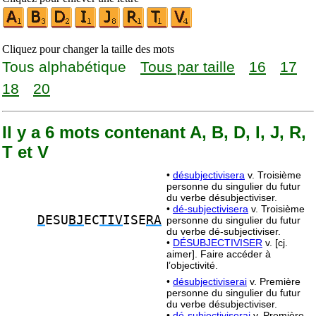
Cliquez pour changer la taille des mots
Tous alphabétique
Tous par taille
16
17
18
20
Il y a 6 mots contenant A, B, D, I, J, R,
T et V
•
désubjectivisera
v. Troisième
personne du singulier du futur
du verbe désubjectiviser.
•
dé-subjectivisera
v. Troisième
D
ESU
BJ
EC
TIV
ISE
RA
personne du singulier du futur
du verbe dé-subjectiviser.
•
DÉSUBJECTIVISER
v. [cj.
aimer]. Faire accéder à
l’objectivité.
•
désubjectiviserai
v. Première
personne du singulier du futur
du verbe désubjectiviser.
•
dé-subjectiviserai
v. Première