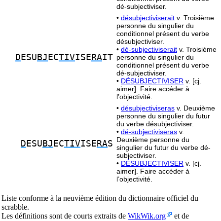
dé-subjectiviser.
•
désubjectiviserait
v. Troisième
personne du singulier du
conditionnel présent du verbe
désubjectiviser.
•
dé-subjectiviserait
v. Troisième
D
ESU
BJ
EC
TIV
ISE
RA
IT
personne du singulier du
conditionnel présent du verbe
dé-subjectiviser.
•
DÉSUBJECTIVISER
v. [cj.
aimer]. Faire accéder à
l’objectivité.
•
désubjectiviseras
v. Deuxième
personne du singulier du futur
du verbe désubjectiviser.
•
dé-subjectiviseras
v.
Deuxième personne du
D
ESU
BJ
EC
TIV
ISE
RA
S
singulier du futur du verbe dé-
subjectiviser.
•
DÉSUBJECTIVISER
v. [cj.
aimer]. Faire accéder à
l’objectivité.
Liste conforme à la neuvième édition du dictionnaire officiel du
scrabble.
Les définitions sont de courts extraits de
WikWik.org
et de