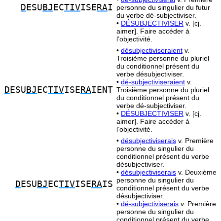
D
ESU
BJ
EC
TIV
ISE
RA
I
personne du singulier du futur
du verbe dé-subjectiviser.
•
DÉSUBJECTIVISER
v. [cj.
aimer]. Faire accéder à
l’objectivité.
•
désubjectiviseraient
v.
Troisième personne du pluriel
du conditionnel présent du
verbe désubjectiviser.
•
dé-subjectiviseraient
v.
D
ESU
BJ
EC
TIV
ISE
RA
IENT
Troisième personne du pluriel
du conditionnel présent du
verbe dé-subjectiviser.
•
DÉSUBJECTIVISER
v. [cj.
aimer]. Faire accéder à
l’objectivité.
•
désubjectiviserais
v. Première
personne du singulier du
conditionnel présent du verbe
désubjectiviser.
•
désubjectiviserais
v. Deuxième
personne du singulier du
D
ESU
BJ
EC
TIV
ISE
RA
IS
conditionnel présent du verbe
désubjectiviser.
•
dé-subjectiviserais
v. Première
personne du singulier du
conditionnel présent du verbe