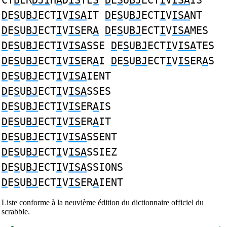
CY
B
ER
DJI
H
A
D
IS
TE
S
D
E
S
U
BJ
ECT
I
V
ISA
IS
D
E
S
U
BJ
ECT
I
V
ISA
IT
D
E
S
U
BJ
ECT
I
V
ISA
NT
D
E
S
U
BJ
ECT
I
V
IS
ER
A
D
E
S
U
BJ
ECT
I
V
ISA
MES
D
E
S
U
BJ
ECT
I
V
ISA
SSE
D
E
S
U
BJ
ECT
I
V
ISA
TES
D
E
S
U
BJ
ECT
I
V
IS
ER
A
I
D
E
S
U
BJ
ECT
I
V
IS
ER
A
S
D
E
S
U
BJ
ECT
I
V
ISA
IENT
D
E
S
U
BJ
ECT
I
V
ISA
SSES
D
E
S
U
BJ
ECT
I
V
IS
ER
A
IS
D
E
S
U
BJ
ECT
I
V
IS
ER
A
IT
D
E
S
U
BJ
ECT
I
V
ISA
SSENT
D
E
S
U
BJ
ECT
I
V
ISA
SSIEZ
D
E
S
U
BJ
ECT
I
V
ISA
SSIONS
D
E
S
U
BJ
ECT
I
V
IS
ER
A
IENT
Liste conforme à la neuvième édition du dictionnaire officiel du
scrabble.