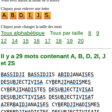
Vous avez atteint la limite de 8 lettres.
Cliquez pour enlever une lettre
Cliquez pour changer la taille des mots
Tous alphabétique
Tous par taille
8
9
12
14
15
16
17
18
19
20
Il y a 29 mots contenant A, B, D, 2I, J
et 2S
BASSIDJI
BASSIDJI
S
ABIDJ
ANA
IS
E
S
D
E
S
U
BJ
ECT
I
V
ISA
CY
B
ER
JI
H
ADIS
ME
S
CY
B
ER
JI
H
ADIS
TE
S
D
E
S
U
BJ
ECT
I
V
ISA
I
D
E
S
U
BJ
ECT
I
V
ISA
S
D
E
S
U
BJ
ECT
I
V
ISA
T
A
ZER
B
A
IDJ
ANA
IS
E
S
CY
B
ER
DJI
H
A
D
IS
ME
S