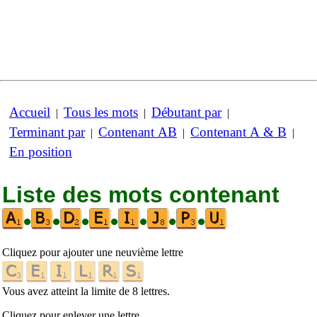
Accueil
Tous les mots
Débutant par
|
|
|
Terminant par
Contenant AB
Contenant A & B
|
|
|
En position
Liste des mots contenant
•
•
•
•
•
•
•
Cliquez pour ajouter une neuvième lettre
Vous avez atteint la limite de 8 lettres.
Cliquez pour enlever une lettre