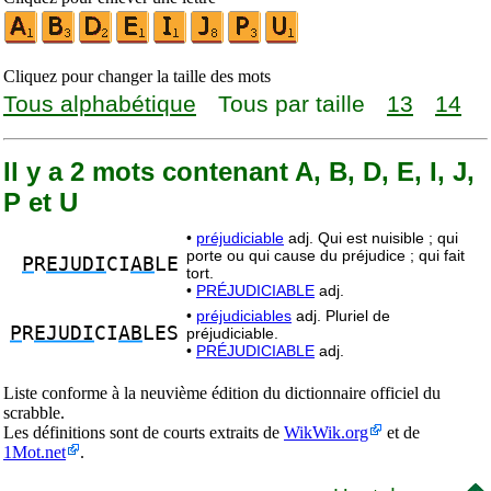
Cliquez pour changer la taille des mots
Tous alphabétique
Tous par taille
13
14
Il y a 2 mots contenant A, B, D, E, I, J,
P et U
•
préjudiciable
adj. Qui est nuisible ; qui
porte ou qui cause du préjudice ; qui fait
P
R
EJUDI
CI
AB
LE
tort.
•
PRÉJUDICIABLE
adj.
•
préjudiciables
adj. Pluriel de
P
R
EJUDI
CI
AB
LES
préjudiciable.
•
PRÉJUDICIABLE
adj.
Liste conforme à la neuvième édition du dictionnaire officiel du
scrabble.
Les définitions sont de courts extraits de
WikWik.org
et de
1Mot.net
.