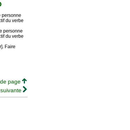
O
e personne
ctif du verbe
re personne
ctif du verbe
r]. Faire
 de page
 suivante