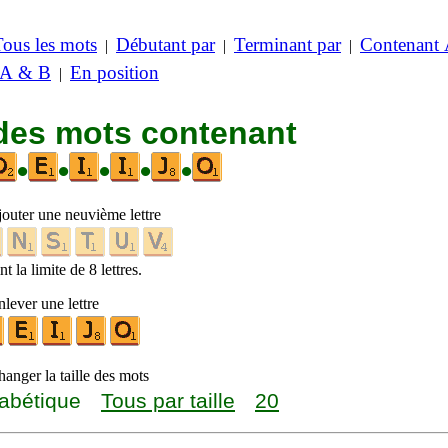
Tous les mots
Débutant par
Terminant par
Contenant
|
|
|
 A & B
En position
|
 des mots contenant
•
•
•
•
•
jouter une neuvième lettre
t la limite de 8 lettres.
lever une lettre
anger la taille des mots
abétique
Tous par taille
20