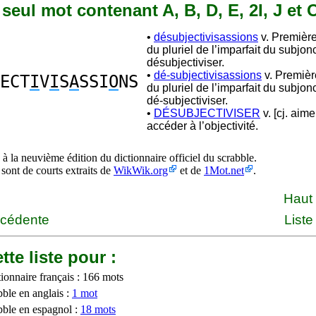
n seul mot contenant A, B, D, E, 2I, J et 
•
désubjectivisassions
v. Premièr
du pluriel de l’imparfait du subjon
désubjectiviser.
•
dé-subjectivisassions
v. Premiè
ECT
I
V
I
S
A
SSI
O
NS
du pluriel de l’imparfait du subjon
dé-subjectiviser.
•
DÉSUBJECTIVISER
v. [cj. aime
accéder à l’objectivité.
à la neuvième édition du dictionnaire officiel du scrabble.
 sont de courts extraits de
WikWik.org
et de
1Mot.net
.
Haut
écédente
Liste
tte liste pour :
ionnaire français : 166 mots
bble en anglais :
1 mot
bble en espagnol :
18 mots