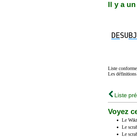
Il y a u
DE
SU
BJ
Liste conforme 
Les définitions
Liste pr
Voyez ce
Le Wikt
Le scra
Le scra