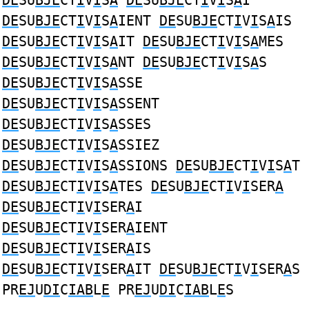
DE
SU
BJE
CT
I
V
I
S
A
DE
SU
BJE
CT
I
V
I
S
A
I
DE
SU
BJE
CT
I
V
I
S
A
IENT
DE
SU
BJE
CT
I
V
I
S
A
IS
DE
SU
BJE
CT
I
V
I
S
A
IT
DE
SU
BJE
CT
I
V
I
S
A
MES
DE
SU
BJE
CT
I
V
I
S
A
NT
DE
SU
BJE
CT
I
V
I
S
A
S
DE
SU
BJE
CT
I
V
I
S
A
SSE
DE
SU
BJE
CT
I
V
I
S
A
SSENT
DE
SU
BJE
CT
I
V
I
S
A
SSES
DE
SU
BJE
CT
I
V
I
S
A
SSIEZ
DE
SU
BJE
CT
I
V
I
S
A
SSIONS
DE
SU
BJE
CT
I
V
I
S
A
T
DE
SU
BJE
CT
I
V
I
S
A
TES
DE
SU
BJE
CT
I
V
I
SER
A
DE
SU
BJE
CT
I
V
I
SER
A
I
DE
SU
BJE
CT
I
V
I
SER
A
IENT
DE
SU
BJE
CT
I
V
I
SER
A
IS
DE
SU
BJE
CT
I
V
I
SER
A
IT
DE
SU
BJE
CT
I
V
I
SER
A
S
PR
EJ
U
DI
C
IAB
L
E
PR
EJ
U
DI
C
IAB
L
E
S