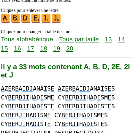
Vous avez atteint la limite de 8 lettres.
Cliquez pour enlever une lettre
Cliquez pour changer la taille des mots
Tous alphabétique
Tous par taille
13
14
15
16
17
18
19
20
Il y a 33 mots contenant A, B, D, 2E, 2I
et J
A
Z
E
R
B
A
IDJ
ANA
I
S
E
A
Z
E
R
B
A
IDJ
ANA
I
S
E
S
CY
BE
R
DJI
H
A
D
I
SM
E
CY
BE
R
DJI
H
A
D
I
SM
E
S
CY
BE
R
DJI
H
A
D
I
ST
E
CY
BE
R
DJI
H
A
D
I
ST
E
S
CY
BE
R
JI
H
ADI
SM
E
CY
BE
R
JI
H
ADI
SM
E
S
CY
BE
R
JI
H
ADI
ST
E
CY
BE
R
JI
H
ADI
ST
E
S