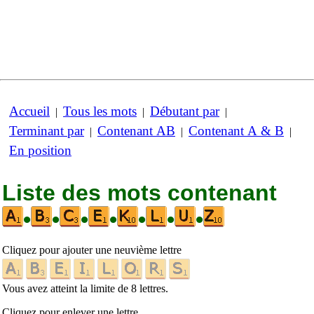
Accueil
Tous les mots
Débutant par
|
|
|
Terminant par
Contenant AB
Contenant A & B
|
|
|
En position
Liste des mots contenant
•
•
•
•
•
•
•
Cliquez pour ajouter une neuvième lettre
Vous avez atteint la limite de 8 lettres.
Cliquez pour enlever une lettre