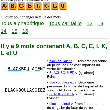
Cliquez pour changer la taille des mots
Tous alphabétique
Tous par taille
12
13
14
15
16
Il y a 9 mots contenant A, B, C, E, I, K,
L et U
•
blackboulaient
v. Troisième personne
du pluriel de l’indicatif imparfait du
BLACK
BO
U
LA
IE
NT
verbe blackbouler.
•
BLACKBOULER
v. [cj. aimer].
Évincer.
•
blackboulassiez
v. Deuxième
personne du pluriel de l’imparfait du
BLACK
BO
U
LASS
IE
Z
subjonctif du verbe blackbouler.
•
BLACKBOULER
v. [cj. aimer].
Évincer.
•
blackboulerai
v. Première personne
du singulier du futur du verbe