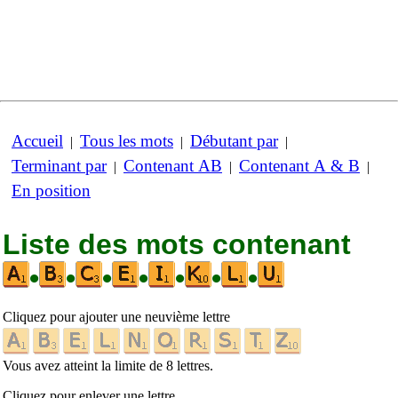
Accueil
Tous les mots
Débutant par
|
|
|
Terminant par
Contenant AB
Contenant A & B
|
|
|
En position
Liste des mots contenant
•
•
•
•
•
•
•
Cliquez pour ajouter une neuvième lettre
Vous avez atteint la limite de 8 lettres.
Cliquez pour enlever une lettre