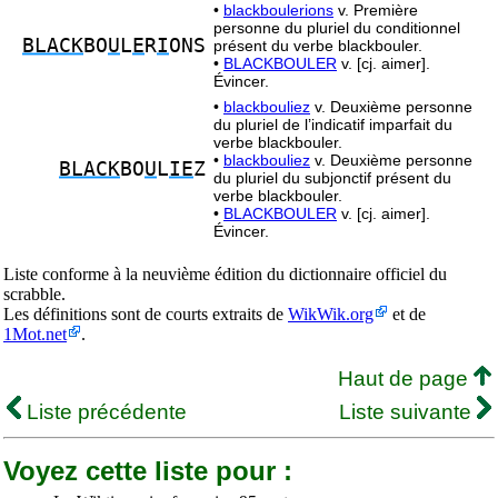
•
blackboulerions
v. Première
personne du pluriel du conditionnel
BLACK
BO
U
L
E
R
I
ONS
présent du verbe blackbouler.
•
BLACKBOULER
v. [cj. aimer].
Évincer.
•
blackbouliez
v. Deuxième personne
du pluriel de l’indicatif imparfait du
verbe blackbouler.
•
blackbouliez
v. Deuxième personne
BLACK
BO
U
L
IE
Z
du pluriel du subjonctif présent du
verbe blackbouler.
•
BLACKBOULER
v. [cj. aimer].
Évincer.
Liste conforme à la neuvième édition du dictionnaire officiel du
scrabble.
Les définitions sont de courts extraits de
WikWik.org
et de
1Mot.net
.
Haut de page
Liste précédente
Liste suivante
Voyez cette liste pour :