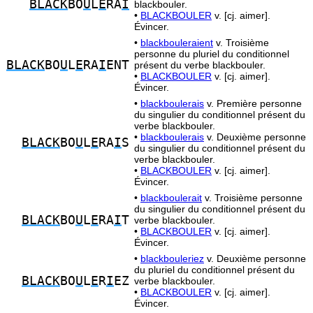
BLACK
BO
U
L
E
RA
I
blackbouler.
•
BLACKBOULER
v. [cj. aimer].
Évincer.
•
blackbouleraient
v. Troisième
personne du pluriel du conditionnel
BLACK
BO
U
L
E
RA
I
ENT
présent du verbe blackbouler.
•
BLACKBOULER
v. [cj. aimer].
Évincer.
•
blackboulerais
v. Première personne
du singulier du conditionnel présent du
verbe blackbouler.
•
blackboulerais
v. Deuxième personne
BLACK
BO
U
L
E
RA
I
S
du singulier du conditionnel présent du
verbe blackbouler.
•
BLACKBOULER
v. [cj. aimer].
Évincer.
•
blackboulerait
v. Troisième personne
du singulier du conditionnel présent du
BLACK
BO
U
L
E
RA
I
T
verbe blackbouler.
•
BLACKBOULER
v. [cj. aimer].
Évincer.
•
blackbouleriez
v. Deuxième personne
du pluriel du conditionnel présent du
BLACK
BO
U
L
E
R
I
EZ
verbe blackbouler.
•
BLACKBOULER
v. [cj. aimer].
Évincer.