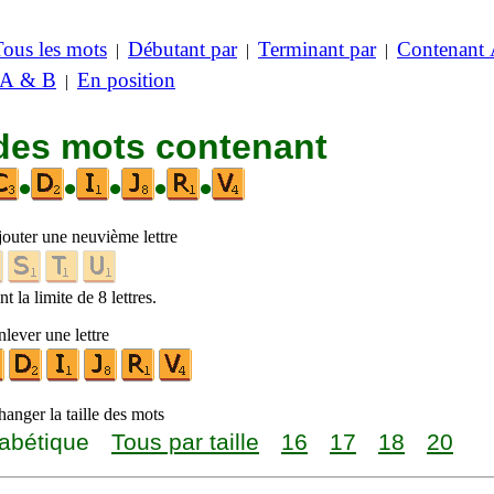
Tous les mots
Débutant par
Terminant par
Contenant
|
|
|
 A & B
En position
|
 des mots contenant
•
•
•
•
•
jouter une neuvième lettre
t la limite de 8 lettres.
lever une lettre
anger la taille des mots
abétique
Tous par taille
16
17
18
20