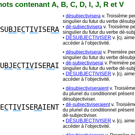
mots contenant A, B, C, D, I, J, R et V
•
désubjectivisera
v. Troisième pe
singulier du futur du verbe désubje
•
dé-subjectivisera
v. Troisième p
SU
BJ
E
C
T
IV
ISE
RA
singulier du futur du verbe dé-subj
•
DÉSUBJECTIVISER
v. [cj. aime
accéder à l’objectivité.
•
désubjectiviserai
v. Première pe
singulier du futur du verbe désubje
•
dé-subjectiviserai
v. Première p
U
BJ
E
C
T
IV
ISE
RA
I
singulier du futur du verbe dé-subj
•
DÉSUBJECTIVISER
v. [cj. aime
accéder à l’objectivité.
•
désubjectiviseraient
v. Troisièm
du pluriel du conditionnel présent
désubjectiviser.
•
dé-subjectiviseraient
v. Troisiè
E
C
T
IV
ISE
RA
IENT
du pluriel du conditionnel présent
dé-subjectiviser.
•
DÉSUBJECTIVISER
v. [cj. aime
accéder à l’objectivité.