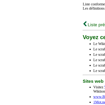
Liste conforme 
Les définitions
Liste pr
Voyez ce
Le Wikt
Le scra
Le scra
Le scrab
Le scra
Le scra
Sites we
Visitez
Wiktion
www.Be
1Mot.ne