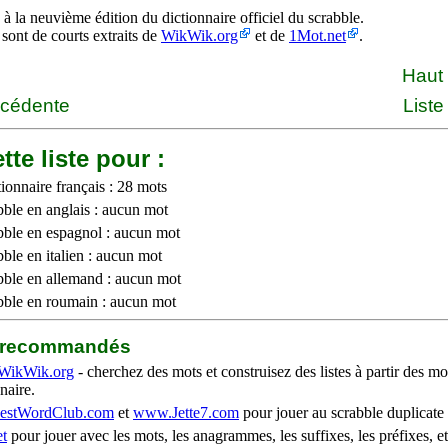
à la neuvième édition du dictionnaire officiel du scrabble.
 sont de courts extraits de
WikWik.org
et de
1Mot.net
.
Haut
écédente
Liste
tte liste pour :
ionnaire français : 28 mots
bble en anglais : aucun mot
bble en espagnol : aucun mot
ble en italien : aucun mot
bble en allemand : aucun mot
bble en roumain : aucun mot
b recommandés
WikWik.org
- cherchez des mots et construisez des listes à partir des mo
naire.
stWordClub.com
et
www.Jette7.com
pour jouer au scrabble duplicate 
t
pour jouer avec les mots, les anagrammes, les suffixes, les préfixes, et