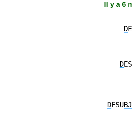
Il y a 6 
D
E
D
ES
D
ESU
BJ