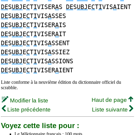
DE
S
UBJ
E
C
T
I
VISER
A
S
DE
S
UBJ
E
C
T
I
VIS
A
IENT
DE
S
UBJ
E
C
T
I
VIS
A
SSES
DE
S
UBJ
E
C
T
I
VISER
A
IS
DE
S
UBJ
E
C
T
I
VISER
A
IT
DE
S
UBJ
E
C
T
I
VIS
A
SSENT
DE
S
UBJ
E
C
T
I
VIS
A
SSIEZ
DE
S
UBJ
E
C
T
I
VIS
A
SSIONS
DE
S
UBJ
E
C
T
I
VISER
A
IENT
Liste conforme à la neuvième édition du dictionnaire officiel du
scrabble.
Haut de page
Modifier la liste
Liste précédente
Liste suivante
Voyez cette liste pour :
Le Wiktionnaire français : 100 mots