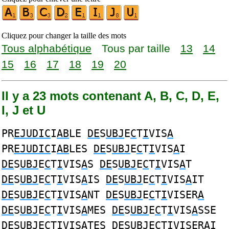
Cliquez pour changer la taille des mots
Tous alphabétique
Tous par taille
13
14
15
16
17
18
19
20
Il y a 23 mots contenant A, B, C, D, E,
I, J et U
PR
EJUDIC
I
AB
LE
DE
S
UBJ
E
C
T
I
VIS
A
PR
EJUDIC
I
AB
LES
DE
S
UBJ
E
C
T
I
VIS
A
I
DE
S
UBJ
E
C
T
I
VIS
A
S
DE
S
UBJ
E
C
T
I
VIS
A
T
DE
S
UBJ
E
C
T
I
VIS
A
IS
DE
S
UBJ
E
C
T
I
VIS
A
IT
DE
S
UBJ
E
C
T
I
VIS
A
NT
DE
S
UBJ
E
C
T
I
VISER
A
DE
S
UBJ
E
C
T
I
VIS
A
MES
DE
S
UBJ
E
C
T
I
VIS
A
SSE
DE
S
UBJ
E
C
T
I
VIS
A
TES
DE
S
UBJ
E
C
T
I
VISER
A
I