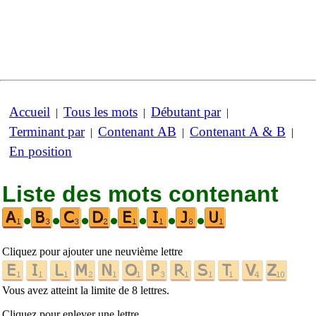
Accueil
Tous les mots
Débutant par
|
|
|
Terminant par
Contenant AB
Contenant A & B
|
|
|
En position
Liste des mots contenant
•
•
•
•
•
•
•
Cliquez pour ajouter une neuvième lettre
Vous avez atteint la limite de 8 lettres.
Cliquez pour enlever une lettre