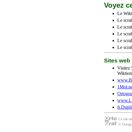
Voyez ce
Le Wikt
Le scra
Le scra
Le scrab
Le scra
Le scra
Sites we
Visitez
Wiktion
www.Be
1Mot.ne
Ortogra
www.Li
fr.Dupl
Ce site u
© Ortogra