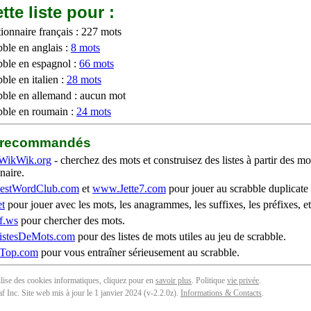
tte liste pour :
ionnaire français : 227 mots
bble en anglais :
8 mots
bble en espagnol :
66 mots
ble en italien :
28 mots
bble en allemand : aucun mot
bble en roumain :
24 mots
b recommandés
WikWik.org
- cherchez des mots et construisez des listes à partir des mo
naire.
stWordClub.com
et
www.Jette7.com
pour jouer au scrabble duplicate 
t
pour jouer avec les mots, les anagrammes, les suffixes, les préfixes, et
f.ws
pour chercher des mots.
stesDeMots.com
pour des listes de mots utiles au jeu de scrabble.
iTop.com
pour vous entraîner sérieusement au scrabble.
tilise des cookies informatiques, cliquez pour en
savoir plus
. Politique
vie privée
.
f Inc. Site web mis à jour le 1 janvier 2024 (v-2.2.0
z
).
Informations & Contacts
.