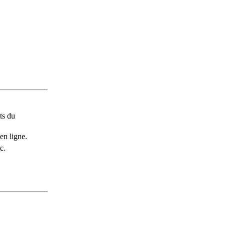
ts du
en ligne.
c.