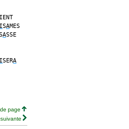
IENT
I
S
A
MES
S
A
SSE
I
SER
A
 de page
 suivante