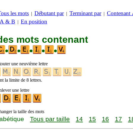
Tous les mots
Débutant par
Terminant par
Contenant
|
|
|
 A & B
En position
|
 des mots contenant
•
•
•
•
•
jouter une neuvième lettre
t la limite de 8 lettres.
lever une lettre
anger la taille des mots
abétique
Tous par taille
14
15
16
17
1