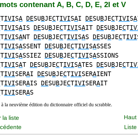
1 mots contenant A, B, C, D, E, 2I et V
C
T
IVI
S
A
DE
SU
B
JE
C
T
IVI
S
A
I
DE
SU
B
JE
C
T
IVI
S
A
C
T
IVI
S
A
IS
DE
SU
B
JE
C
T
IVI
S
A
IT
DE
SU
B
JE
C
T
IV
C
T
IVI
S
A
NT
DE
SU
B
JE
C
T
IVI
S
A
S
DE
SU
B
JE
C
T
IVI
C
T
IVI
S
A
SSENT
DE
SU
B
JE
C
T
IVI
S
A
SSES
C
T
IVI
S
A
SSIEZ
DE
SU
B
JE
C
T
IVI
S
A
SSIONS
C
T
IVI
S
A
T
DE
SU
B
JE
C
T
IVI
S
A
TES
DE
SU
B
JE
C
T
IV
C
T
IVI
SER
A
I
DE
SU
B
JE
C
T
IVI
SER
A
IENT
C
T
IVI
SER
A
IS
DE
SU
B
JE
C
T
IVI
SER
A
IT
C
T
IVI
SER
A
S
à la neuvième édition du dictionnaire officiel du scrabble.
Haut
la liste
écédente
Liste