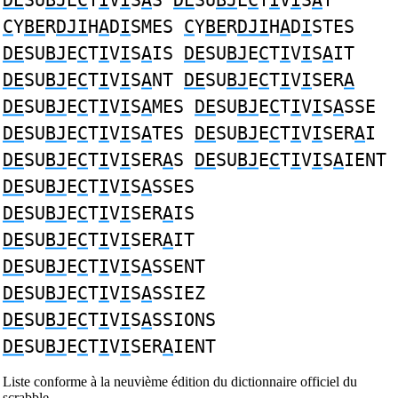
DE
SU
BJ
E
C
T
I
V
I
S
A
S
DE
SU
BJ
E
C
T
I
V
I
S
A
T
C
Y
BE
R
DJI
H
A
D
I
SMES
C
Y
BE
R
DJI
H
A
D
I
STES
DE
SU
BJ
E
C
T
I
V
I
S
A
IS
DE
SU
BJ
E
C
T
I
V
I
S
A
IT
DE
SU
BJ
E
C
T
I
V
I
S
A
NT
DE
SU
BJ
E
C
T
I
V
I
SER
A
DE
SU
BJ
E
C
T
I
V
I
S
A
MES
DE
SU
BJ
E
C
T
I
V
I
S
A
SSE
DE
SU
BJ
E
C
T
I
V
I
S
A
TES
DE
SU
BJ
E
C
T
I
V
I
SER
A
I
DE
SU
BJ
E
C
T
I
V
I
SER
A
S
DE
SU
BJ
E
C
T
I
V
I
S
A
IENT
DE
SU
BJ
E
C
T
I
V
I
S
A
SSES
DE
SU
BJ
E
C
T
I
V
I
SER
A
IS
DE
SU
BJ
E
C
T
I
V
I
SER
A
IT
DE
SU
BJ
E
C
T
I
V
I
S
A
SSENT
DE
SU
BJ
E
C
T
I
V
I
S
A
SSIEZ
DE
SU
BJ
E
C
T
I
V
I
S
A
SSIONS
DE
SU
BJ
E
C
T
I
V
I
SER
A
IENT
Liste conforme à la neuvième édition du dictionnaire officiel du
scrabble.