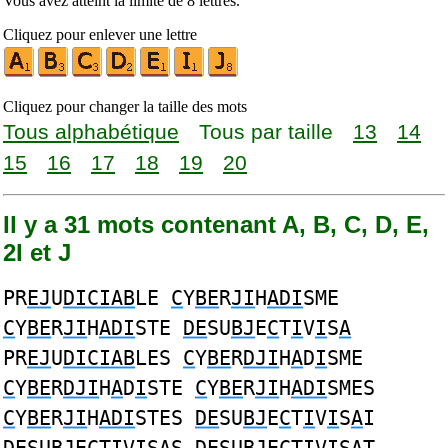
Vous avez atteint la limite de 8 lettres.
Cliquez pour enlever une lettre
Cliquez pour changer la taille des mots
Tous alphabétique
Tous par taille
13
14
15
16
17
18
19
20
Il y a 31 mots contenant A, B, C, D, E,
2I et J
PR
EJ
U
DICIAB
LE
C
Y
BE
R
JI
H
ADI
SME
C
Y
BE
R
JI
H
ADI
STE
DE
SU
BJ
E
C
T
I
V
I
S
A
PR
EJ
U
DICIAB
LES
C
Y
BE
R
DJI
H
A
D
I
SME
C
Y
BE
R
DJI
H
A
D
I
STE
C
Y
BE
R
JI
H
ADI
SMES
C
Y
BE
R
JI
H
ADI
STES
DE
SU
BJ
E
C
T
I
V
I
S
A
I