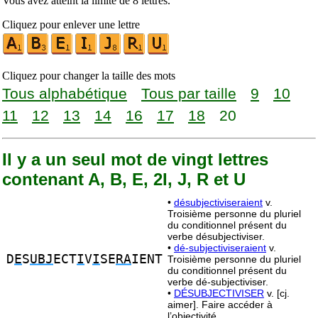
Vous avez atteint la limite de 8 lettres.
Cliquez pour enlever une lettre
Cliquez pour changer la taille des mots
Tous alphabétique
Tous par taille
9
10
11
12
13
14
16
17
18
20
Il y a un seul mot de vingt lettres
contenant A, B, E, 2I, J, R et U
•
désubjectiviseraient
v.
Troisième personne du pluriel
du conditionnel présent du
verbe désubjectiviser.
•
dé-subjectiviseraient
v.
D
E
S
UBJ
ECT
I
V
I
SE
RA
IENT
Troisième personne du pluriel
du conditionnel présent du
verbe dé-subjectiviser.
•
DÉSUBJECTIVISER
v. [cj.
aimer]. Faire accéder à
l’objectivité.