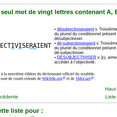
n seul mot de vingt lettres contenant A, B
•
désubjectiviseraient
v. Troisièm
du pluriel du conditionnel présent
désubjectiviser.
•
dé-subjectiviseraient
v. Troisiè
ECT
I
V
I
SE
RA
IENT
du pluriel du conditionnel présent
dé-subjectiviser.
•
DÉSUBJECTIVISER
v. [cj. aime
accéder à l’objectivité.
à la neuvième édition du dictionnaire officiel du scrabble.
 sont de courts extraits de
WikWik.org
et de
1Mot.net
.
Haut
écédente
Liste
tte liste pour :