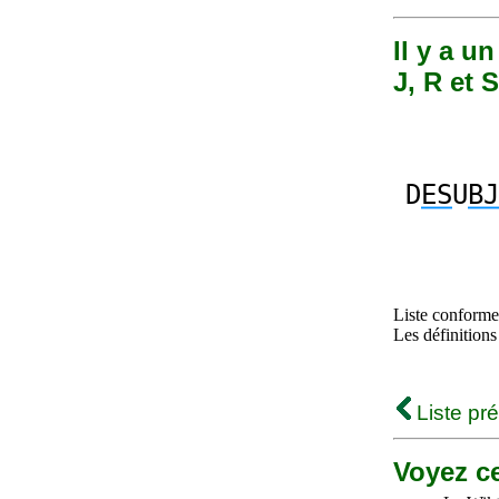
Il y a u
J, R et S
D
ES
U
BJ
Liste conforme 
Les définitions
Liste pr
Voyez ce