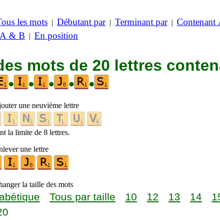
Tous les mots
Débutant par
Terminant par
Contenant
|
|
|
 A & B
En position
|
des mots de 20 lettres conte
•
•
•
•
•
jouter une neuvième lettre
t la limite de 8 lettres.
lever une lettre
anger la taille des mots
abétique
Tous par taille
10
12
13
14
1
20