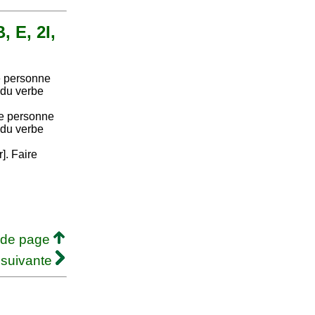
, E, 2I,
e personne
 du verbe
me personne
 du verbe
r]. Faire
 de page
 suivante