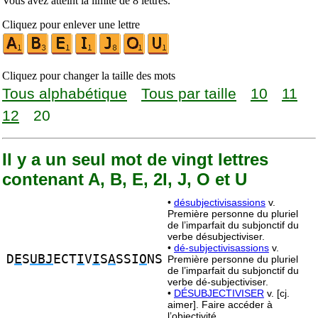
Vous avez atteint la limite de 8 lettres.
Cliquez pour enlever une lettre
Cliquez pour changer la taille des mots
Tous alphabétique
Tous par taille
10
11
12
20
Il y a un seul mot de vingt lettres
contenant A, B, E, 2I, J, O et U
•
désubjectivisassions
v.
Première personne du pluriel
de l’imparfait du subjonctif du
verbe désubjectiviser.
•
dé-subjectivisassions
v.
D
E
S
UBJ
ECT
I
V
I
S
A
SSI
O
NS
Première personne du pluriel
de l’imparfait du subjonctif du
verbe dé-subjectiviser.
•
DÉSUBJECTIVISER
v. [cj.
aimer]. Faire accéder à
l’objectivité.