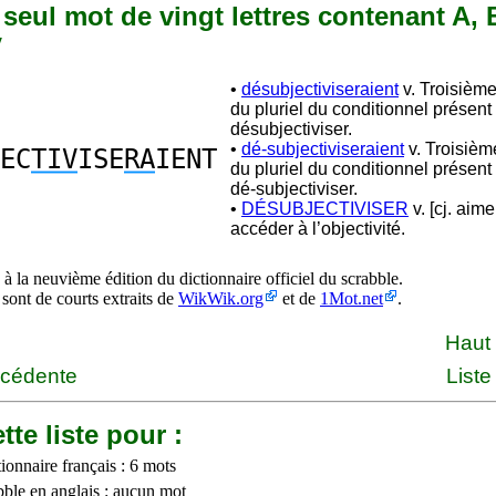
n seul mot de vingt lettres contenant A, B,
V
•
désubjectiviseraient
v. Troisièm
du pluriel du conditionnel présent
désubjectiviser.
•
dé-subjectiviseraient
v. Troisiè
EC
TIV
ISE
RA
IENT
du pluriel du conditionnel présent
dé-subjectiviser.
•
DÉSUBJECTIVISER
v. [cj. aime
accéder à l’objectivité.
à la neuvième édition du dictionnaire officiel du scrabble.
 sont de courts extraits de
WikWik.org
et de
1Mot.net
.
Haut
écédente
Liste
tte liste pour :
ionnaire français : 6 mots
bble en anglais : aucun mot