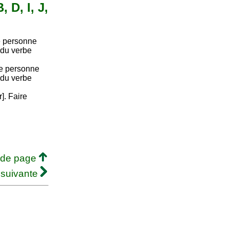
 D, I, J,
e personne
 du verbe
me personne
 du verbe
r]. Faire
 de page
 suivante