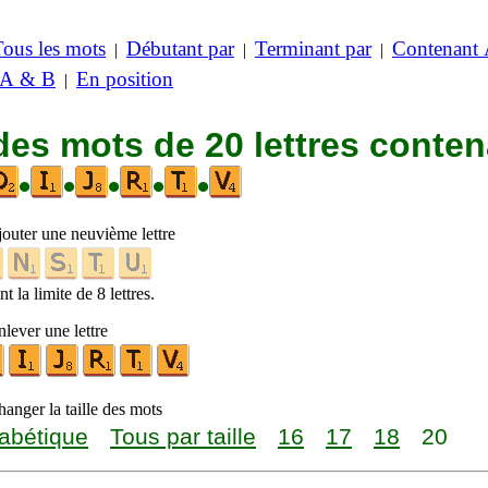
Tous les mots
Débutant par
Terminant par
Contenant
|
|
|
 A & B
En position
|
des mots de 20 lettres conte
•
•
•
•
•
jouter une neuvième lettre
t la limite de 8 lettres.
lever une lettre
anger la taille des mots
abétique
Tous par taille
16
17
18
20