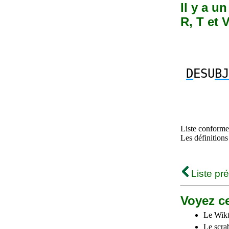
Il y a u
R, T et 
D
ESU
BJ
Liste conforme 
Les définitions
Liste pr
Voyez ce
Le Wikt
Le scra