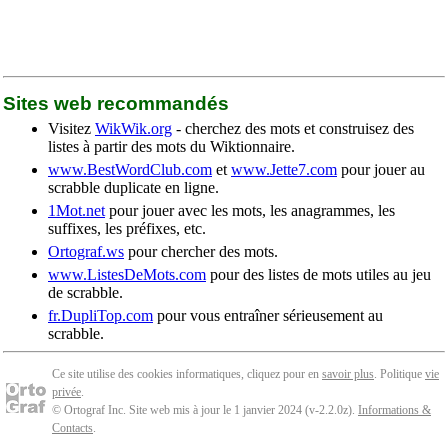
Sites web recommandés
Visitez
WikWik.org
- cherchez des mots et construisez des
listes à partir des mots du Wiktionnaire.
www.BestWordClub.com
et
www.Jette7.com
pour jouer au
scrabble duplicate en ligne.
1Mot.net
pour jouer avec les mots, les anagrammes, les
suffixes, les préfixes, etc.
Ortograf.ws
pour chercher des mots.
www.ListesDeMots.com
pour des listes de mots utiles au jeu
de scrabble.
fr.DupliTop.com
pour vous entraîner sérieusement au
scrabble.
Ce site utilise des cookies informatiques, cliquez pour en
savoir plus
. Politique
vie
privée
.
© Ortograf Inc. Site web mis à jour le 1 janvier 2024 (v-2.2.0
z
).
Informations &
Contacts
.