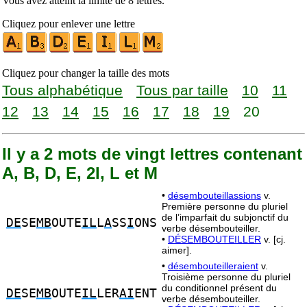
Vous avez atteint la limite de 8 lettres.
Cliquez pour enlever une lettre
Cliquez pour changer la taille des mots
Tous alphabétique
Tous par taille
10
11
12
13
14
15
16
17
18
19
20
Il y a 2 mots de vingt lettres contenant
A, B, D, E, 2I, L et M
•
désembouteillassions
v.
Première personne du pluriel
de l’imparfait du subjonctif du
DE
SE
MB
OUTE
IL
L
A
SS
I
ONS
verbe désembouteiller.
•
DÉSEMBOUTEILLER
v. [cj.
aimer].
•
désembouteilleraient
v.
Troisième personne du pluriel
du conditionnel présent du
DE
SE
MB
OUTE
IL
LER
AI
ENT
verbe désembouteiller.