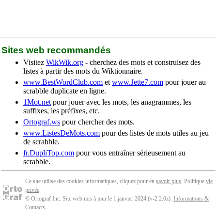
Sites web recommandés
Visitez
WikWik.org
- cherchez des mots et construisez des
listes à partir des mots du Wiktionnaire.
www.BestWordClub.com
et
www.Jette7.com
pour jouer au
scrabble duplicate en ligne.
1Mot.net
pour jouer avec les mots, les anagrammes, les
suffixes, les préfixes, etc.
Ortograf.ws
pour chercher des mots.
www.ListesDeMots.com
pour des listes de mots utiles au jeu
de scrabble.
fr.DupliTop.com
pour vous entraîner sérieusement au
scrabble.
Ce site utilise des cookies informatiques, cliquez pour en
savoir plus
. Politique
vie
privée
.
© Ortograf Inc. Site web mis à jour le 1 janvier 2024 (v-2.2.0
z
).
Informations &
Contacts
.