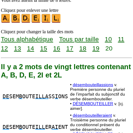
Vous avez atteint la limite de 8 lettres.
Cliquez pour enlever une lettre
Cliquez pour changer la taille des mots
Tous alphabétique
Tous par taille
10
11
12
13
14
15
16
17
18
19
20
Il y a 2 mots de vingt lettres contenant
A, B, D, E, 2I et 2L
•
désembouteillassions
v.
Première personne du pluriel
de l’imparfait du subjonctif du
DE
SEM
B
OUTE
ILLA
SS
I
ONS
verbe désembouteiller.
•
DÉSEMBOUTEILLER
v. [cj.
aimer].
•
désembouteilleraient
v.
Troisième personne du pluriel
du conditionnel présent du
DE
SEM
B
OUTE
ILL
ER
AI
ENT
verbe désembouteiller.