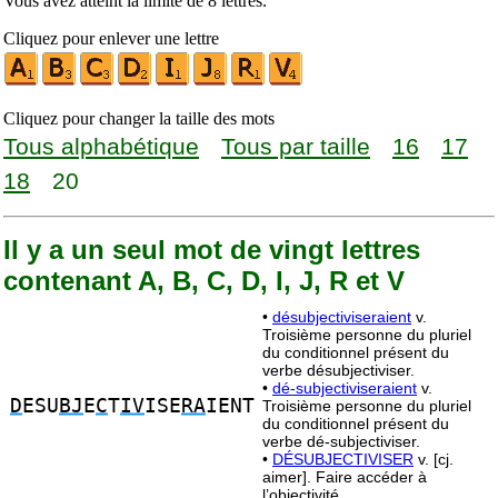
Vous avez atteint la limite de 8 lettres.
Cliquez pour enlever une lettre
Cliquez pour changer la taille des mots
Tous alphabétique
Tous par taille
16
17
18
20
Il y a un seul mot de vingt lettres
contenant A, B, C, D, I, J, R et V
•
désubjectiviseraient
v.
Troisième personne du pluriel
du conditionnel présent du
verbe désubjectiviser.
•
dé-subjectiviseraient
v.
D
ESU
BJ
E
C
T
IV
ISE
RA
IENT
Troisième personne du pluriel
du conditionnel présent du
verbe dé-subjectiviser.
•
DÉSUBJECTIVISER
v. [cj.
aimer]. Faire accéder à
l’objectivité.