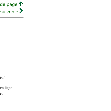
 de page
 suivante
ts du
en ligne.
c.