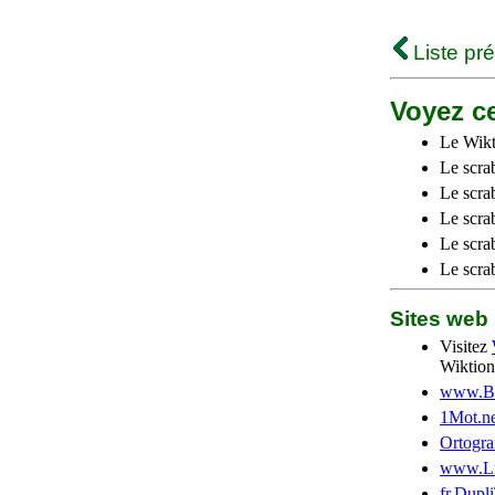
Liste pr
Voyez ce
Le Wikt
Le scra
Le scra
Le scrab
Le scra
Le scra
Sites we
Visitez
Wiktion
www.Be
1Mot.ne
Ortogra
www.Li
fr.Dupl