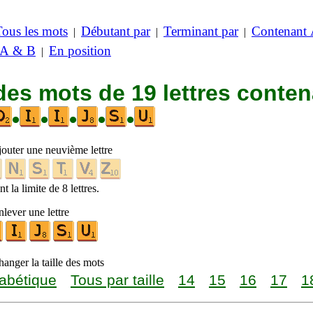
Tous les mots
Débutant par
Terminant par
Contenant
|
|
|
 A & B
En position
|
des mots de 19 lettres conte
•
•
•
•
•
jouter une neuvième lettre
t la limite de 8 lettres.
lever une lettre
anger la taille des mots
abétique
Tous par taille
14
15
16
17
1