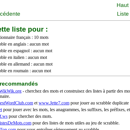
Haut
écédente
Liste
tte liste pour :
ionnaire français : 10 mots
bble en anglais : aucun mot
bble en espagnol : aucun mot
ble en italien : aucun mot
bble en allemand : aucun mot
bble en roumain : aucun mot
b recommandés
WikWik.org
- cherchez des mots et construisez des listes à partir des mo
naire.
stWordClub.com
et
www.Jette7.com
pour jouer au scrabble duplicate 
t
pour jouer avec les mots, les anagrammes, les suffixes, les préfixes, et
f.ws
pour chercher des mots.
stesDeMots.com
pour des listes de mots utiles au jeu de scrabble.
iTop.com
pour vous entraîner sérieusement au scrabble.