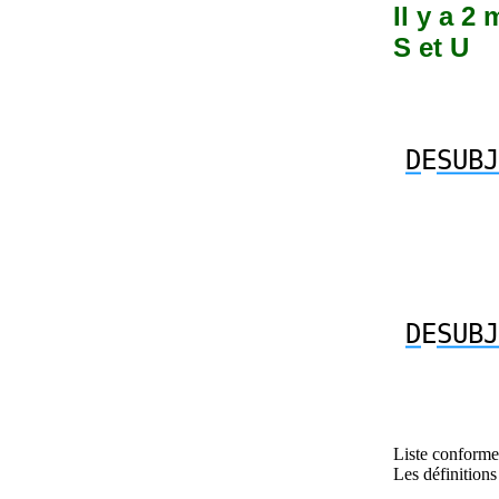
Il y a 2
S et U
D
E
SUBJ
D
E
SUBJ
Liste conforme 
Les définitions