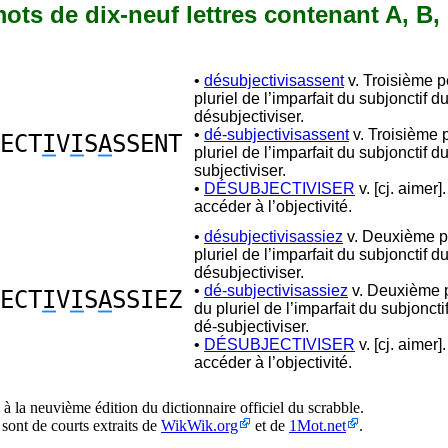
 mots de dix-neuf lettres contenant A, B, D
•
désubjectivisassent
v. Troisième 
pluriel de l’imparfait du subjonctif d
désubjectiviser.
•
dé-subjectivisassent
v. Troisième 
ECT
I
V
I
S
A
SSENT
pluriel de l’imparfait du subjonctif d
subjectiviser.
•
DÉSUBJECTIVISER
v. [cj. aimer]
accéder à l’objectivité.
•
désubjectivisassiez
v. Deuxième p
pluriel de l’imparfait du subjonctif d
désubjectiviser.
•
dé-subjectivisassiez
v. Deuxième 
ECT
I
V
I
S
A
SSIEZ
du pluriel de l’imparfait du subjonct
dé-subjectiviser.
•
DÉSUBJECTIVISER
v. [cj. aimer]
accéder à l’objectivité.
à la neuvième édition du dictionnaire officiel du scrabble.
 sont de courts extraits de
WikWik.org
et de
1Mot.net
.