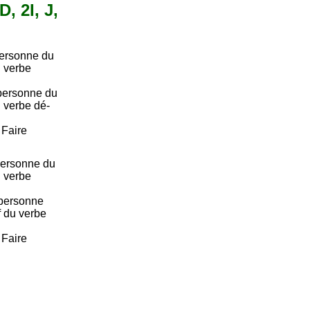
, 2I, J,
personne du
u verbe
personne du
u verbe dé-
. Faire
ersonne du
u verbe
personne
if du verbe
. Faire