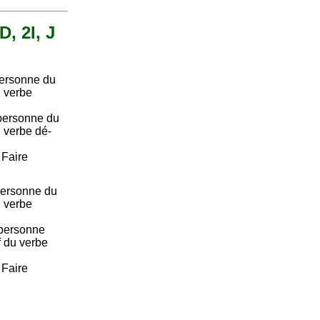
D, 2I, J
personne du
u verbe
personne du
u verbe dé-
. Faire
ersonne du
u verbe
personne
if du verbe
. Faire