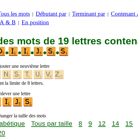
Tous les mots
Débutant par
Terminant par
Contenant
|
|
|
 A & B
En position
|
des mots de 19 lettres conte
•
•
•
•
•
jouter une neuvième lettre
t la limite de 8 lettres.
lever une lettre
anger la taille des mots
abétique
Tous par taille
8
9
12
14
15
20