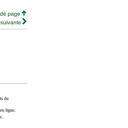
 de page
 suivante
ts du
en ligne.
c.