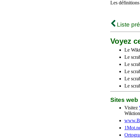
Les définitions
Liste pr
Voyez ce
Le Wikt
Le scra
Le scra
Le scrab
Le scra
Le scra
Sites we
Visitez
Wiktion
www.Be
1Mot.ne
Ortogra