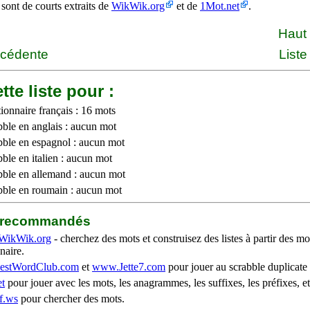
 sont de courts extraits de
WikWik.org
et de
1Mot.net
.
Haut
écédente
Liste
tte liste pour :
ionnaire français : 16 mots
bble en anglais : aucun mot
bble en espagnol : aucun mot
ble en italien : aucun mot
bble en allemand : aucun mot
bble en roumain : aucun mot
b recommandés
WikWik.org
- cherchez des mots et construisez des listes à partir des mo
naire.
stWordClub.com
et
www.Jette7.com
pour jouer au scrabble duplicate 
t
pour jouer avec les mots, les anagrammes, les suffixes, les préfixes, et
f.ws
pour chercher des mots.