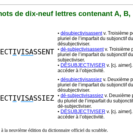
 mots de dix-neuf lettres contenant A, B, 
•
désubjectivisassent
v. Troisième 
pluriel de l’imparfait du subjonctif d
désubjectiviser.
•
dé-subjectivisassent
v. Troisième 
ECT
I
V
ISA
SSENT
pluriel de l’imparfait du subjonctif d
subjectiviser.
•
DÉSUBJECTIVISER
v. [cj. aimer]
accéder à l’objectivité.
•
désubjectivisassiez
v. Deuxième p
pluriel de l’imparfait du subjonctif d
désubjectiviser.
•
dé-subjectivisassiez
v. Deuxième 
ECT
I
V
ISA
SSIEZ
du pluriel de l’imparfait du subjonct
dé-subjectiviser.
•
DÉSUBJECTIVISER
v. [cj. aimer]
accéder à l’objectivité.
à la neuvième édition du dictionnaire officiel du scrabble.