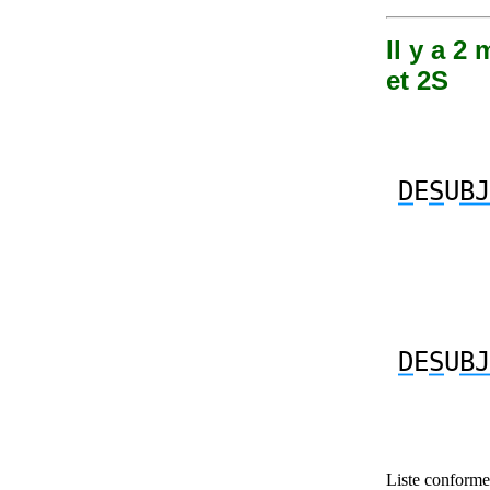
Il y a 2
et 2S
D
E
S
U
BJ
D
E
S
U
BJ
Liste conforme 