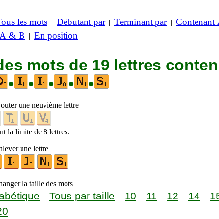
Tous les mots
Débutant par
Terminant par
Contenant
|
|
|
 A & B
En position
|
des mots de 19 lettres conte
•
•
•
•
•
jouter une neuvième lettre
t la limite de 8 lettres.
lever une lettre
anger la taille des mots
abétique
Tous par taille
10
11
12
14
1
20