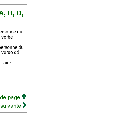
A, B, D,
personne du
u verbe
personne du
u verbe dé-
. Faire
 de page
 suivante