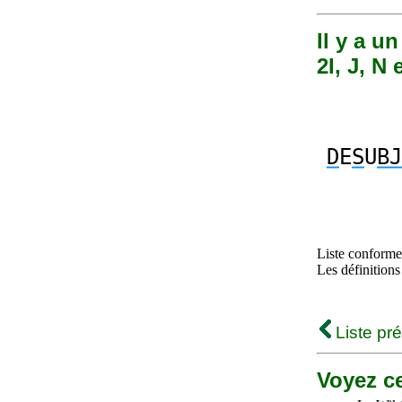
Il y a u
2I, J, N 
D
E
S
U
BJ
Liste conforme 
Les définitions
Liste pr
Voyez ce