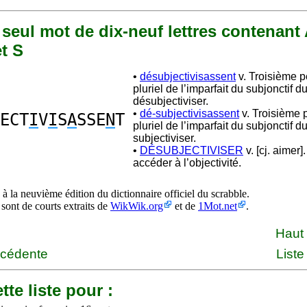
n seul mot de dix-neuf lettres contenant 
et S
•
désubjectivisassent
v. Troisième 
pluriel de l’imparfait du subjonctif d
désubjectiviser.
•
dé-subjectivisassent
v. Troisième 
ECT
I
V
I
S
A
SSE
N
T
pluriel de l’imparfait du subjonctif d
subjectiviser.
•
DÉSUBJECTIVISER
v. [cj. aimer]
accéder à l’objectivité.
à la neuvième édition du dictionnaire officiel du scrabble.
 sont de courts extraits de
WikWik.org
et de
1Mot.net
.
Haut
écédente
Liste
tte liste pour :