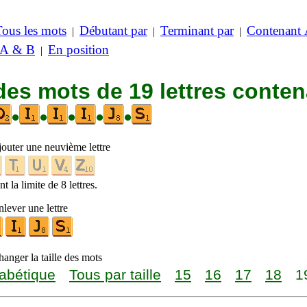
Tous les mots
Débutant par
Terminant par
Contenant
|
|
|
 A & B
En position
|
des mots de 19 lettres conte
•
•
•
•
•
jouter une neuvième lettre
t la limite de 8 lettres.
lever une lettre
anger la taille des mots
abétique
Tous par taille
15
16
17
18
1