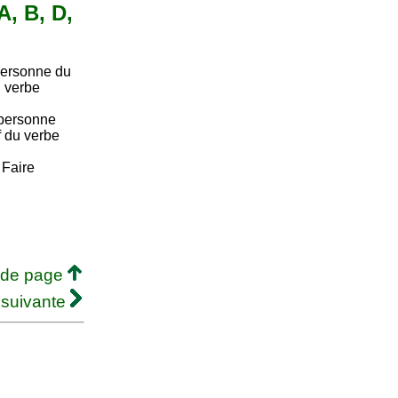
A, B, D,
ersonne du
u verbe
personne
if du verbe
. Faire
 de page
 suivante