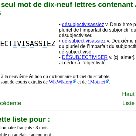
n seul mot de dix-neuf lettres contenant 
S
•
désubjectivisassiez
v. Deuxième p
pluriel de l’imparfait du subjonctif d
désubjectiviser.
•
dé-subjectivisassiez
v. Deuxième 
ECT
I
V
I
S
A
SS
I
EZ
du pluriel de l’imparfait du subjonct
dé-subjectiviser.
•
DÉSUBJECTIVISER
v. [cj. aimer]
accéder à l’objectivité.
à la neuvième édition du dictionnaire officiel du scrabble.
 sont de courts extraits de
WikWik.org
et de
1Mot.net
.
Haut
écédente
Liste
tte liste pour :
ionnaire français : 8 mots
bble en anglais : aucun mot