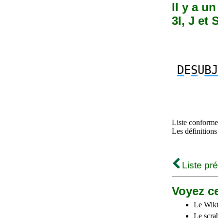
Il y a u
3I, J et 
D
E
S
U
BJ
Liste conforme 
Les définitions
Liste pr
Voyez ce
Le Wikt
Le scra