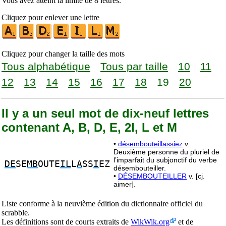
Vous avez atteint la limite de 8 lettres.
Cliquez pour enlever une lettre
Cliquez pour changer la taille des mots
Tous alphabétique
Tous par taille
10
11
12
13
14
15
16
17
18
19
20
Il y a un seul mot de dix-neuf lettres
contenant A, B, D, E, 2I, L et M
•
désembouteillassiez
v.
Deuxième personne du pluriel de
l’imparfait du subjonctif du verbe
DE
SE
MB
OUTE
IL
L
A
SS
I
EZ
désembouteiller.
•
DÉSEMBOUTEILLER
v. [cj.
aimer].
Liste conforme à la neuvième édition du dictionnaire officiel du
scrabble.
Les définitions sont de courts extraits de
WikWik.org
et de