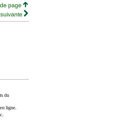
 de page
 suivante
ts du
en ligne.
c.