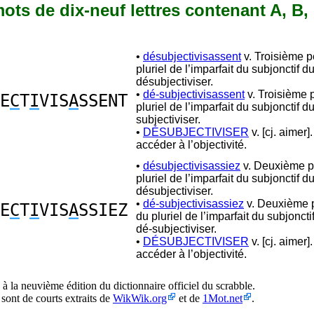
 mots de dix-neuf lettres contenant A, B, 
•
désubjectivisassent
v. Troisième 
pluriel de l’imparfait du subjonctif d
désubjectiviser.
•
dé-subjectivisassent
v. Troisième 
E
C
T
I
VIS
A
SSENT
pluriel de l’imparfait du subjonctif d
subjectiviser.
•
DÉSUBJECTIVISER
v. [cj. aimer]
accéder à l’objectivité.
•
désubjectivisassiez
v. Deuxième p
pluriel de l’imparfait du subjonctif d
désubjectiviser.
•
dé-subjectivisassiez
v. Deuxième 
E
C
T
I
VIS
A
SSIEZ
du pluriel de l’imparfait du subjonct
dé-subjectiviser.
•
DÉSUBJECTIVISER
v. [cj. aimer]
accéder à l’objectivité.
à la neuvième édition du dictionnaire officiel du scrabble.
 sont de courts extraits de
WikWik.org
et de
1Mot.net
.