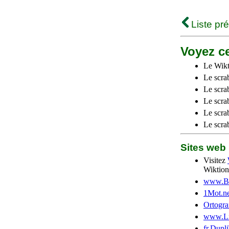
Liste pr
Voyez ce
Le Wikt
Le scra
Le scra
Le scrab
Le scra
Le scra
Sites we
Visitez
Wiktion
www.Be
1Mot.ne
Ortogra
www.Li
fr.Dupl