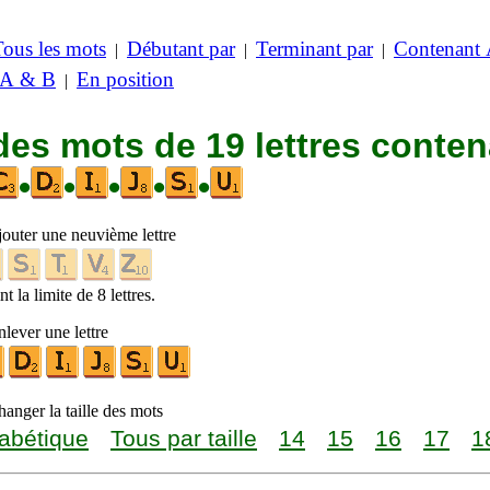
Tous les mots
Débutant par
Terminant par
Contenant
|
|
|
 A & B
En position
|
des mots de 19 lettres conte
•
•
•
•
•
jouter une neuvième lettre
t la limite de 8 lettres.
lever une lettre
anger la taille des mots
abétique
Tous par taille
14
15
16
17
1