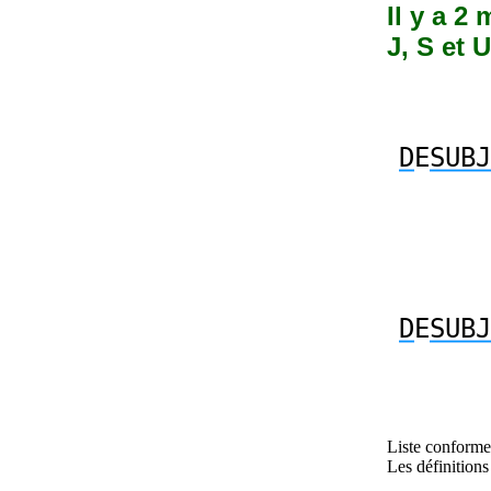
Il y a 2
J, S et U
D
E
SUBJ
D
E
SUBJ
Liste conforme 
Les définitions