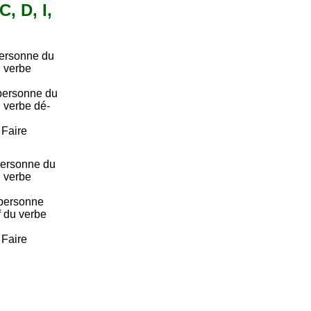
C, D, I,
personne du
u verbe
personne du
u verbe dé-
. Faire
ersonne du
u verbe
personne
if du verbe
. Faire