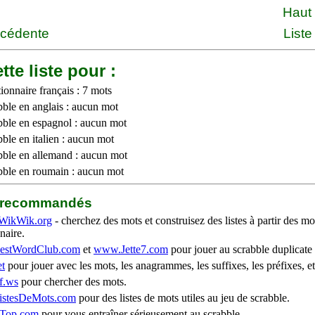
Haut
écédente
Liste
tte liste pour :
ionnaire français : 7 mots
bble en anglais : aucun mot
bble en espagnol : aucun mot
ble en italien : aucun mot
bble en allemand : aucun mot
bble en roumain : aucun mot
b recommandés
WikWik.org
- cherchez des mots et construisez des listes à partir des mo
naire.
stWordClub.com
et
www.Jette7.com
pour jouer au scrabble duplicate 
t
pour jouer avec les mots, les anagrammes, les suffixes, les préfixes, et
f.ws
pour chercher des mots.
stesDeMots.com
pour des listes de mots utiles au jeu de scrabble.
iTop.com
pour vous entraîner sérieusement au scrabble.