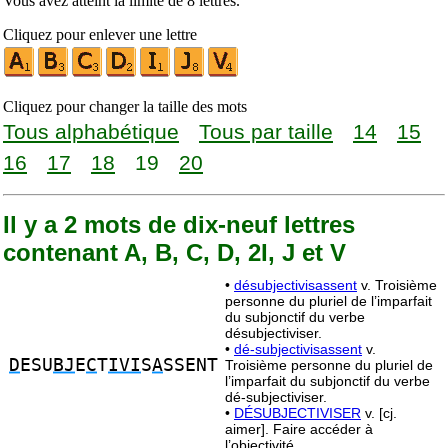
Vous avez atteint la limite de 8 lettres.
Cliquez pour enlever une lettre
Cliquez pour changer la taille des mots
Tous alphabétique
Tous par taille
14
15
16
17
18
19
20
Il y a 2 mots de dix-neuf lettres
contenant A, B, C, D, 2I, J et V
•
désubjectivisassent
v. Troisième
personne du pluriel de l’imparfait
du subjonctif du verbe
désubjectiviser.
•
dé-subjectivisassent
v.
D
ESU
BJ
E
C
T
IVI
S
A
SSENT
Troisième personne du pluriel de
l’imparfait du subjonctif du verbe
dé-subjectiviser.
•
DÉSUBJECTIVISER
v. [cj.
aimer]. Faire accéder à
l’objectivité.