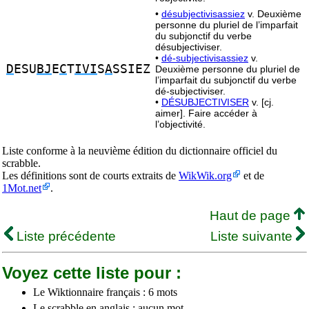
•
désubjectivisassiez
v. Deuxième
personne du pluriel de l’imparfait
du subjonctif du verbe
désubjectiviser.
•
dé-subjectivisassiez
v.
D
ESU
BJ
E
C
T
IVI
S
A
SSIEZ
Deuxième personne du pluriel de
l’imparfait du subjonctif du verbe
dé-subjectiviser.
•
DÉSUBJECTIVISER
v. [cj.
aimer]. Faire accéder à
l’objectivité.
Liste conforme à la neuvième édition du dictionnaire officiel du
scrabble.
Les définitions sont de courts extraits de
WikWik.org
et de
1Mot.net
.
Haut de page
Liste précédente
Liste suivante
Voyez cette liste pour :
Le Wiktionnaire français : 6 mots
Le scrabble en anglais : aucun mot