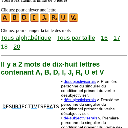
Vous avez atteint la limite de 8 lettres.
Cliquez pour enlever une lettre
Cliquez pour changer la taille des mots
Tous alphabétique
Tous par taille
16
17
18
20
Il y a 2 mots de dix-huit lettres
contenant A, B, D, I, J, R, U et V
•
désubjectiviserais
v. Première
personne du singulier du
conditionnel présent du verbe
désubjectiviser.
•
désubjectiviserais
v. Deuxième
personne du singulier du
D
ES
UBJ
ECT
IV
ISE
RA
IS
conditionnel présent du verbe
désubjectiviser.
•
dé-subjectiviserais
v. Première
personne du singulier du
conditionnel présent du verbe dé-