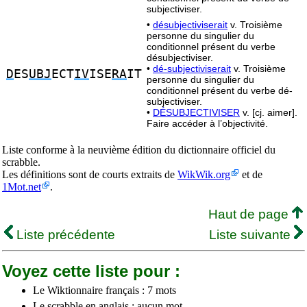
subjectiviser.
•
désubjectiviserait
v. Troisième
personne du singulier du
conditionnel présent du verbe
désubjectiviser.
•
dé-subjectiviserait
v. Troisième
D
ES
UBJ
ECT
IV
ISE
RA
IT
personne du singulier du
conditionnel présent du verbe dé-
subjectiviser.
•
DÉSUBJECTIVISER
v. [cj. aimer].
Faire accéder à l’objectivité.
Liste conforme à la neuvième édition du dictionnaire officiel du
scrabble.
Les définitions sont de courts extraits de
WikWik.org
et de
1Mot.net
.
Haut de page
Liste précédente
Liste suivante
Voyez cette liste pour :
Le Wiktionnaire français : 7 mots
Le scrabble en anglais : aucun mot