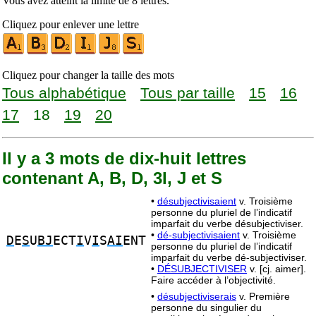
Vous avez atteint la limite de 8 lettres.
Cliquez pour enlever une lettre
Cliquez pour changer la taille des mots
Tous alphabétique
Tous par taille
15
16
17
18
19
20
Il y a 3 mots de dix-huit lettres
contenant A, B, D, 3I, J et S
•
désubjectivisaient
v. Troisième
personne du pluriel de l’indicatif
imparfait du verbe désubjectiviser.
•
dé-subjectivisaient
v. Troisième
D
E
S
U
BJ
ECT
I
V
I
S
AI
ENT
personne du pluriel de l’indicatif
imparfait du verbe dé-subjectiviser.
•
DÉSUBJECTIVISER
v. [cj. aimer].
Faire accéder à l’objectivité.
•
désubjectiviserais
v. Première
personne du singulier du