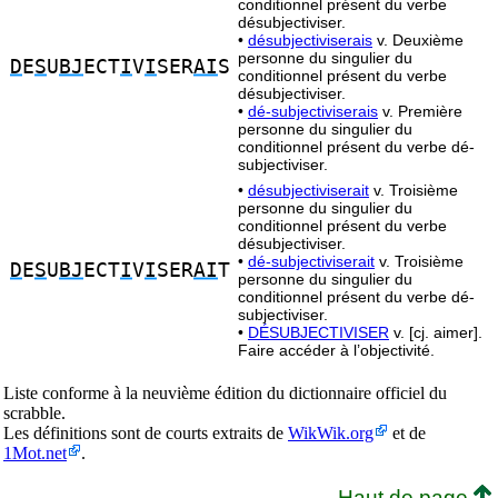
conditionnel présent du verbe
désubjectiviser.
•
désubjectiviserais
v. Deuxième
personne du singulier du
D
E
S
U
BJ
ECT
I
V
I
SER
AI
S
conditionnel présent du verbe
désubjectiviser.
•
dé-subjectiviserais
v. Première
personne du singulier du
conditionnel présent du verbe dé-
subjectiviser.
•
désubjectiviserait
v. Troisième
personne du singulier du
conditionnel présent du verbe
désubjectiviser.
•
dé-subjectiviserait
v. Troisième
D
E
S
U
BJ
ECT
I
V
I
SER
AI
T
personne du singulier du
conditionnel présent du verbe dé-
subjectiviser.
•
DÉSUBJECTIVISER
v. [cj. aimer].
Faire accéder à l’objectivité.
Liste conforme à la neuvième édition du dictionnaire officiel du
scrabble.
Les définitions sont de courts extraits de
WikWik.org
et de
1Mot.net
.
Haut de page