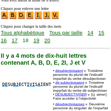
Vous avez atteint la limite de 8 lettres.
Cliquez pour enlever une lettre
Cliquez pour changer la taille des mots
Tous alphabétique
Tous par taille
14
15
16
17
18
19
20
Il y a 4 mots de dix-huit lettres
contenant A, B, D, E, 2I, J et V
•
désubjectivisaient
v. Troisième
personne du pluriel de l’indicatif
imparfait du verbe désubjectiviser.
•
dé-subjectivisaient
v. Troisième
DE
SU
BJ
ECT
IVI
S
A
IENT
personne du pluriel de l’indicatif
imparfait du verbe dé-subjectiviser.
•
DÉSUBJECTIVISER
v. [cj. aimer].
Faire accéder à l’objectivité.
•
désubjectivisasses
v. Deuxième
personne du singulier de l’imparfait