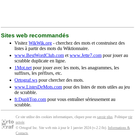
Sites web recommandés
Visitez
WikWik.org
- cherchez des mots et construisez des
listes à partir des mots du Wiktionnaire.
www.BestWordClub.com
et
www.Jette7.com
pour jouer au
scrabble duplicate en ligne.
1Mot.net
pour jouer avec les mots, les anagrammes, les
suffixes, les préfixes, etc.
Ortograf.ws
pour chercher des mots.
www.ListesDeMots.com
pour des listes de mots utiles au jeu
de scrabble.
fr.DupliTop.com
pour vous entraîner sérieusement au
scrabble.
Ce site utilise des cookies informatiques, cliquez pour en
savoir plus
. Politique
vie
privée
.
© Ortograf Inc. Site web mis à jour le 1 janvier 2024 (v-2.2.0
z
).
Informations &
Contacts
.