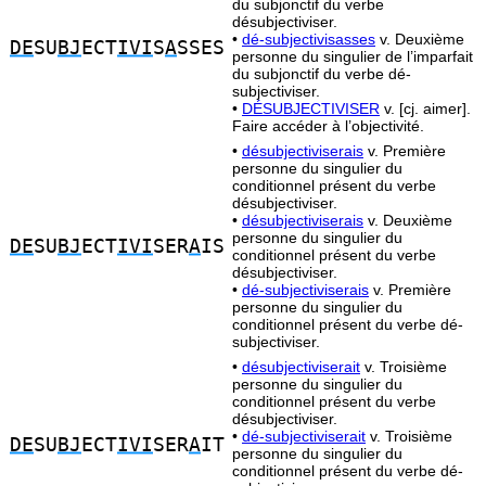
du subjonctif du verbe
désubjectiviser.
•
dé-subjectivisasses
v. Deuxième
DE
SU
BJ
ECT
IVI
S
A
SSES
personne du singulier de l’imparfait
du subjonctif du verbe dé-
subjectiviser.
•
DÉSUBJECTIVISER
v. [cj. aimer].
Faire accéder à l’objectivité.
•
désubjectiviserais
v. Première
personne du singulier du
conditionnel présent du verbe
désubjectiviser.
•
désubjectiviserais
v. Deuxième
personne du singulier du
DE
SU
BJ
ECT
IVI
SER
A
IS
conditionnel présent du verbe
désubjectiviser.
•
dé-subjectiviserais
v. Première
personne du singulier du
conditionnel présent du verbe dé-
subjectiviser.
•
désubjectiviserait
v. Troisième
personne du singulier du
conditionnel présent du verbe
désubjectiviser.
•
dé-subjectiviserait
v. Troisième
DE
SU
BJ
ECT
IVI
SER
A
IT
personne du singulier du
conditionnel présent du verbe dé-