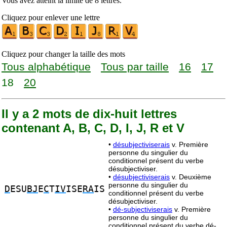
Vous avez atteint la limite de 8 lettres.
Cliquez pour enlever une lettre
Cliquez pour changer la taille des mots
Tous alphabétique
Tous par taille
16
17
18
20
Il y a 2 mots de dix-huit lettres
contenant A, B, C, D, I, J, R et V
•
désubjectiviserais
v. Première
personne du singulier du
conditionnel présent du verbe
désubjectiviser.
•
désubjectiviserais
v. Deuxième
personne du singulier du
D
ESU
BJ
E
C
T
IV
ISE
RA
IS
conditionnel présent du verbe
désubjectiviser.
•
dé-subjectiviserais
v. Première
personne du singulier du
conditionnel présent du verbe dé-