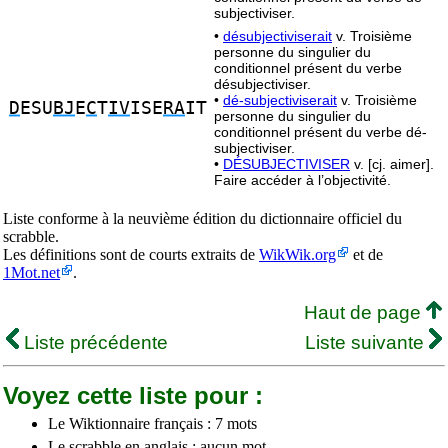
subjectiviser.
•
désubjectiviserait
v. Troisième
personne du singulier du
conditionnel présent du verbe
désubjectiviser.
•
dé-subjectiviserait
v. Troisième
D
ESU
BJ
E
C
T
IV
ISE
RA
IT
personne du singulier du
conditionnel présent du verbe dé-
subjectiviser.
•
DÉSUBJECTIVISER
v. [cj. aimer].
Faire accéder à l’objectivité.
Liste conforme à la neuvième édition du dictionnaire officiel du
scrabble.
Les définitions sont de courts extraits de
WikWik.org
et de
1Mot.net
.
Haut de page
Liste précédente
Liste suivante
Voyez cette liste pour :
Le Wiktionnaire français : 7 mots
Le scrabble en anglais : aucun mot