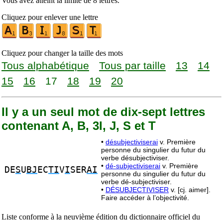
Vous avez atteint la limite de 8 lettres.
Cliquez pour enlever une lettre
Cliquez pour changer la taille des mots
Tous alphabétique
Tous par taille
13
14
15
16
17
18
19
20
Il y a un seul mot de dix-sept lettres
contenant A, B, 3I, J, S et T
•
désubjectiviserai
v. Première
personne du singulier du futur du
verbe désubjectiviser.
•
dé-subjectiviserai
v. Première
DE
S
U
BJ
EC
TI
V
I
SER
AI
personne du singulier du futur du
verbe dé-subjectiviser.
•
DÉSUBJECTIVISER
v. [cj. aimer].
Faire accéder à l’objectivité.
Liste conforme à la neuvième édition du dictionnaire officiel du