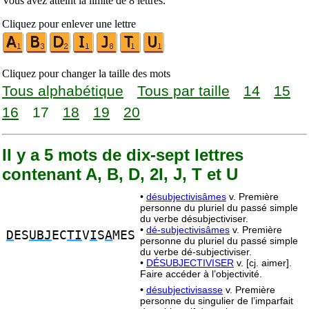
Vous avez atteint la limite de 8 lettres.
Cliquez pour enlever une lettre
Cliquez pour changer la taille des mots
Tous alphabétique
Tous par taille
14
15
16
17
18
19
20
Il y a 5 mots de dix-sept lettres
contenant A, B, D, 2I, J, T et U
•
désubjectivisâmes
v. Première
personne du pluriel du passé simple
du verbe désubjectiviser.
•
dé-subjectivisâmes
v. Première
D
ES
UBJ
EC
TI
V
I
S
A
MES
personne du pluriel du passé simple
du verbe dé-subjectiviser.
•
DÉSUBJECTIVISER
v. [cj. aimer].
Faire accéder à l’objectivité.
•
désubjectivisasse
v. Première
personne du singulier de l’imparfait