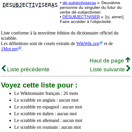
•
dé-subjectiviseras
v. Deuxième
D
ES
UBJ
EC
TI
V
I
SER
A
S
personne du singulier du futur du
verbe dé-subjectiviser.
•
DÉSUBJECTIVISER
v. [cj. aimer].
Faire accéder à l’objectivité.
Liste conforme à la neuvième édition du dictionnaire officiel du
scrabble.
Les définitions sont de courts extraits de
WikWik.org
et de
1Mot.net
.
Haut de page
Liste précédente
Liste suivante
Voyez cette liste pour :
Le Wiktionnaire français : 26 mots
Le scrabble en anglais : aucun mot
Le scrabble en espagnol : aucun mot
Le scrabble en italien : aucun mot
Le scrabble en allemand : aucun mot
Le scrabble en roumain : aucun mot