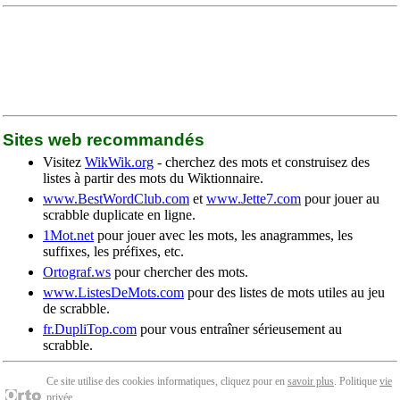
Sites web recommandés
Visitez
WikWik.org
- cherchez des mots et construisez des
listes à partir des mots du Wiktionnaire.
www.BestWordClub.com
et
www.Jette7.com
pour jouer au
scrabble duplicate en ligne.
1Mot.net
pour jouer avec les mots, les anagrammes, les
suffixes, les préfixes, etc.
Ortograf.ws
pour chercher des mots.
www.ListesDeMots.com
pour des listes de mots utiles au jeu
de scrabble.
fr.DupliTop.com
pour vous entraîner sérieusement au
scrabble.
Ce site utilise des cookies informatiques, cliquez pour en
savoir plus
. Politique
vie
privée
.