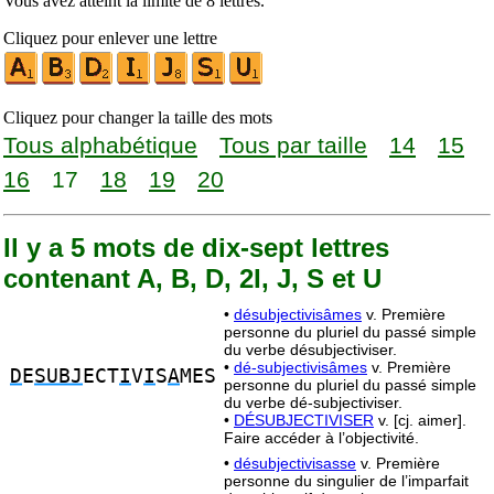
Vous avez atteint la limite de 8 lettres.
Cliquez pour enlever une lettre
Cliquez pour changer la taille des mots
Tous alphabétique
Tous par taille
14
15
16
17
18
19
20
Il y a 5 mots de dix-sept lettres
contenant A, B, D, 2I, J, S et U
•
désubjectivisâmes
v. Première
personne du pluriel du passé simple
du verbe désubjectiviser.
•
dé-subjectivisâmes
v. Première
D
E
SUBJ
ECT
I
V
I
S
A
MES
personne du pluriel du passé simple
du verbe dé-subjectiviser.
•
DÉSUBJECTIVISER
v. [cj. aimer].
Faire accéder à l’objectivité.
•
désubjectivisasse
v. Première
personne du singulier de l’imparfait