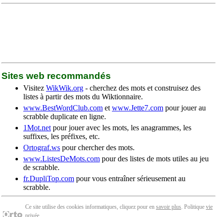
Sites web recommandés
Visitez
WikWik.org
- cherchez des mots et construisez des
listes à partir des mots du Wiktionnaire.
www.BestWordClub.com
et
www.Jette7.com
pour jouer au
scrabble duplicate en ligne.
1Mot.net
pour jouer avec les mots, les anagrammes, les
suffixes, les préfixes, etc.
Ortograf.ws
pour chercher des mots.
www.ListesDeMots.com
pour des listes de mots utiles au jeu
de scrabble.
fr.DupliTop.com
pour vous entraîner sérieusement au
scrabble.
Ce site utilise des cookies informatiques, cliquez pour en
savoir plus
. Politique
vie
privée
.