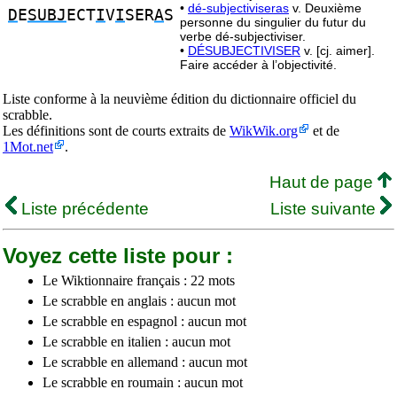
•
dé-subjectiviseras
v. Deuxième
D
E
SUBJ
ECT
I
V
I
SER
A
S
personne du singulier du futur du
verbe dé-subjectiviser.
•
DÉSUBJECTIVISER
v. [cj. aimer].
Faire accéder à l’objectivité.
Liste conforme à la neuvième édition du dictionnaire officiel du
scrabble.
Les définitions sont de courts extraits de
WikWik.org
et de
1Mot.net
.
Haut de page
Liste précédente
Liste suivante
Voyez cette liste pour :
Le Wiktionnaire français : 22 mots
Le scrabble en anglais : aucun mot
Le scrabble en espagnol : aucun mot
Le scrabble en italien : aucun mot
Le scrabble en allemand : aucun mot
Le scrabble en roumain : aucun mot