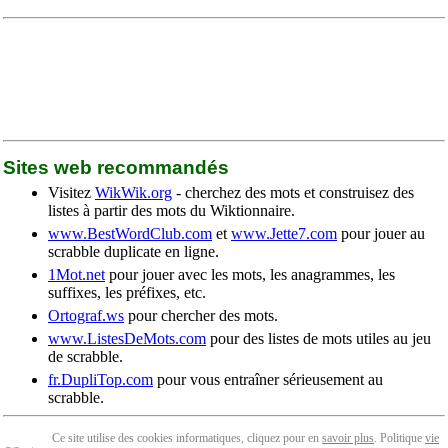
Sites web recommandés
Visitez
WikWik.org
- cherchez des mots et construisez des
listes à partir des mots du Wiktionnaire.
www.BestWordClub.com
et
www.Jette7.com
pour jouer au
scrabble duplicate en ligne.
1Mot.net
pour jouer avec les mots, les anagrammes, les
suffixes, les préfixes, etc.
Ortograf.ws
pour chercher des mots.
www.ListesDeMots.com
pour des listes de mots utiles au jeu
de scrabble.
fr.DupliTop.com
pour vous entraîner sérieusement au
scrabble.
Ce site utilise des cookies informatiques, cliquez pour en
savoir plus
. Politique
vie