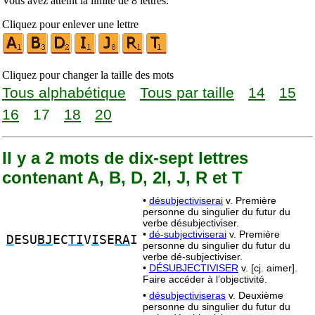
Vous avez atteint la limite de 8 lettres.
Cliquez pour enlever une lettre
Cliquez pour changer la taille des mots
Tous alphabétique
Tous par taille
14
15
16
17
18
20
Il y a 2 mots de dix-sept lettres
contenant A, B, D, 2I, J, R et T
•
désubjectiviserai
v. Première
personne du singulier du futur du
verbe désubjectiviser.
•
dé-subjectiviserai
v. Première
D
ESU
BJ
EC
TI
V
I
SE
RA
I
personne du singulier du futur du
verbe dé-subjectiviser.
•
DÉSUBJECTIVISER
v. [cj. aimer].
Faire accéder à l’objectivité.
•
désubjectiviseras
v. Deuxième
personne du singulier du futur du