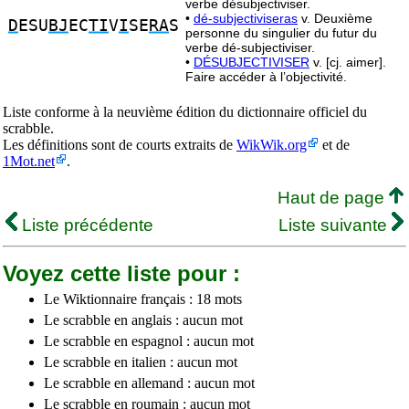
verbe désubjectiviser.
•
dé-subjectiviseras
v. Deuxième
D
ESU
BJ
EC
TI
V
I
SE
RA
S
personne du singulier du futur du
verbe dé-subjectiviser.
•
DÉSUBJECTIVISER
v. [cj. aimer].
Faire accéder à l’objectivité.
Liste conforme à la neuvième édition du dictionnaire officiel du
scrabble.
Les définitions sont de courts extraits de
WikWik.org
et de
1Mot.net
.
Haut de page
Liste précédente
Liste suivante
Voyez cette liste pour :
Le Wiktionnaire français : 18 mots
Le scrabble en anglais : aucun mot
Le scrabble en espagnol : aucun mot
Le scrabble en italien : aucun mot
Le scrabble en allemand : aucun mot
Le scrabble en roumain : aucun mot