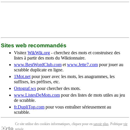
Sites web recommandés
Visitez
WikWik.org
- cherchez des mots et construisez des
listes à partir des mots du Wiktionnaire.
www.BestWordClub.com
et
www.Jette7.com
pour jouer au
scrabble duplicate en ligne.
1Mot.net
pour jouer avec les mots, les anagrammes, les
suffixes, les préfixes, etc.
Ortograf.ws
pour chercher des mots.
www.ListesDeMots.com
pour des listes de mots utiles au jeu
de scrabble.
fr.DupliTop.com
pour vous entraîner sérieusement au
scrabble.
Ce site utilise des cookies informatiques, cliquez pour en
savoir plus
. Politique
vie
privée
.