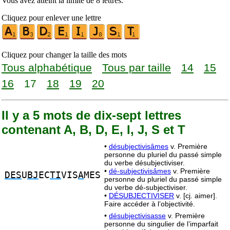
Vous avez atteint la limite de 8 lettres.
Cliquez pour enlever une lettre
Cliquez pour changer la taille des mots
Tous alphabétique
Tous par taille
14
15
16
17
18
19
20
Il y a 5 mots de dix-sept lettres
contenant A, B, D, E, I, J, S et T
•
désubjectivisâmes
v. Première
personne du pluriel du passé simple
du verbe désubjectiviser.
•
dé-subjectivisâmes
v. Première
DES
U
BJ
EC
TI
VIS
A
MES
personne du pluriel du passé simple
du verbe dé-subjectiviser.
•
DÉSUBJECTIVISER
v. [cj. aimer].
Faire accéder à l’objectivité.
•
désubjectivisasse
v. Première
personne du singulier de l’imparfait