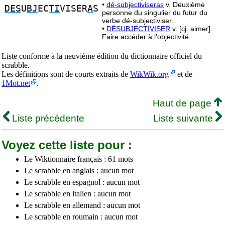
•
dé-subjectiviseras
v. Deuxième
DES
U
BJ
EC
TI
VISER
A
S
personne du singulier du futur du
verbe dé-subjectiviser.
•
DÉSUBJECTIVISER
v. [cj. aimer].
Faire accéder à l’objectivité.
Liste conforme à la neuvième édition du dictionnaire officiel du
scrabble.
Les définitions sont de courts extraits de
WikWik.org
et de
1Mot.net
.
Haut de page
Liste précédente
Liste suivante
Voyez cette liste pour :
Le Wiktionnaire français : 61 mots
Le scrabble en anglais : aucun mot
Le scrabble en espagnol : aucun mot
Le scrabble en italien : aucun mot
Le scrabble en allemand : aucun mot
Le scrabble en roumain : aucun mot