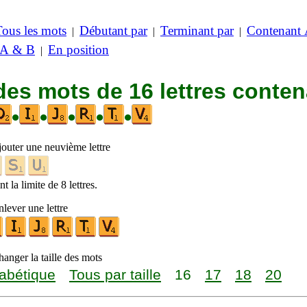
Tous les mots
Débutant par
Terminant par
Contenant
|
|
|
 A & B
En position
|
des mots de 16 lettres conte
•
•
•
•
•
jouter une neuvième lettre
t la limite de 8 lettres.
lever une lettre
anger la taille des mots
abétique
Tous par taille
16
17
18
20