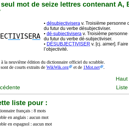
n seul mot de seize lettres contenant A, B,
V
•
désubjectivisera
v. Troisième personne d
du futur du verbe désubjectiviser.
•
dé-subjectivisera
v. Troisième personne 
EC
TIV
ISE
RA
du futur du verbe dé-subjectiviser.
•
DÉSUBJECTIVISER
v. [cj. aimer]. Fair
l’objectivité.
à la neuvième édition du dictionnaire officiel du scrabble.
 sont de courts extraits de
WikWik.org
et de
1Mot.net
.
Haut
écédente
Liste
tte liste pour :
ionnaire français : 8 mots
bble en anglais : aucun mot
bble en espagnol : aucun mot