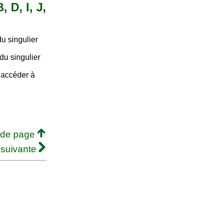
 D, I, J,
u singulier
du singulier
e accéder à
 de page
 suivante