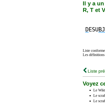
Il y a u
R, T et 
D
ESU
BJ
Liste conforme 
Les définitions
Liste pr
Voyez ce
Le Wikt
Le scra
Le scra