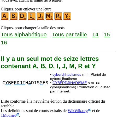
Vous avez atteint la limite de 8 lettres.
Cliquez pour enlever une lettre
Cliquez pour changer la taille des mots
Tous alphabétique
Tous par taille
14
15
16
Il y a un seul mot de seize lettres
contenant A, B, D, I, J, M, R et Y
•
cyberdjihadismes
n.m. Pluriel de
cyberdjihadisme.
C
YB
E
RDJI
H
A
DIS
M
ES
•
CYBERDJIHADISME
n.m. (=
cyberjihadisme) Promotion du djihad
par internet.
Liste conforme à la neuvième édition du dictionnaire officiel du
scrabble.
Les définitions sont de courts extraits de
WikWik.org
et de
1Mot.net
.