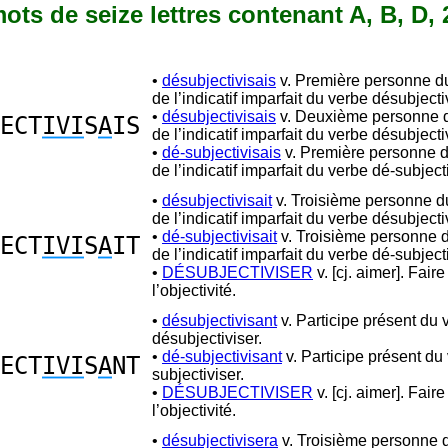
 mots de seize lettres contenant A, B, D, 2
•
désubjectivisais
v. Première personne du
de l’indicatif imparfait du verbe désubjecti
•
désubjectivisais
v. Deuxième personne d
ECT
IVI
S
A
IS
de l’indicatif imparfait du verbe désubjecti
•
dé-subjectivisais
v. Première personne d
de l’indicatif imparfait du verbe dé-subjecti
•
désubjectivisait
v. Troisième personne du
de l’indicatif imparfait du verbe désubjecti
•
dé-subjectivisait
v. Troisième personne d
ECT
IVI
S
A
IT
de l’indicatif imparfait du verbe dé-subjecti
•
DÉSUBJECTIVISER
v. [cj. aimer]. Fair
l’objectivité.
•
désubjectivisant
v. Participe présent du 
désubjectiviser.
•
dé-subjectivisant
v. Participe présent du
ECT
IVI
S
A
NT
subjectiviser.
•
DÉSUBJECTIVISER
v. [cj. aimer]. Fair
l’objectivité.
•
désubjectivisera
v. Troisième personne d