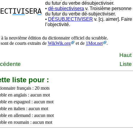
du futur du verbe désubjectiviser.
•
dé-subjectivisera
v. Troisième personne 
ECT
IVI
SER
A
du futur du verbe dé-subjectiviser.
•
DÉSUBJECTIVISER
v. [cj. aimer]. Fair
l’objectivité.
à la neuvième édition du dictionnaire officiel du scrabble.
 sont de courts extraits de
WikWik.org
et de
1Mot.net
.
Haut
écédente
Liste
tte liste pour :
ionnaire français : 20 mots
bble en anglais : aucun mot
bble en espagnol : aucun mot
ble en italien : aucun mot
bble en allemand : aucun mot
bble en roumain : aucun mot