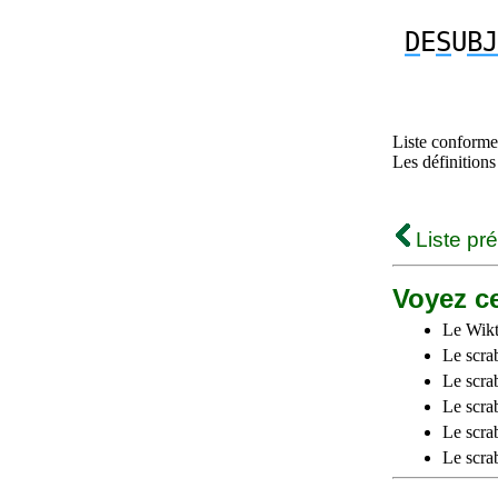
D
E
S
U
BJ
Liste conforme 
Les définitions
Liste pr
Voyez ce
Le Wikt
Le scra
Le scra
Le scrab
Le scra
Le scra