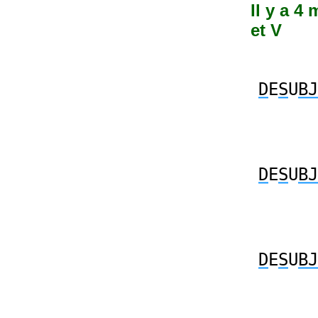
Il y a 4
et V
D
E
S
U
BJ
D
E
S
U
BJ
D
E
S
U
BJ