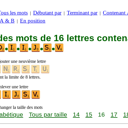
Tous les mots
Débutant par
Terminant par
Contenant
|
|
|
 A & B
En position
|
des mots de 16 lettres conte
•
•
•
•
•
jouter une neuvième lettre
t la limite de 8 lettres.
lever une lettre
anger la taille des mots
abétique
Tous par taille
14
15
16
17
1