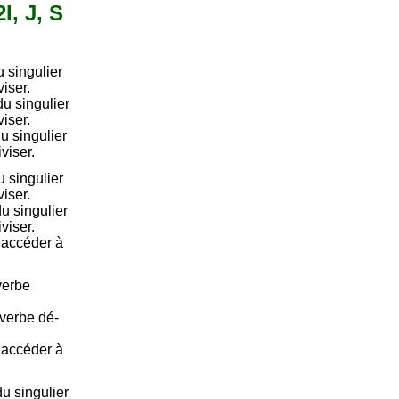
I, J, S
 singulier
viser.
u singulier
viser.
u singulier
viser.
 singulier
viser.
u singulier
viser.
e accéder à
verbe
 verbe dé-
e accéder à
u singulier