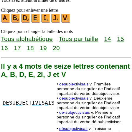
Vous avez atteint la limite de 8 lettres.
Cliquez pour enlever une lettre
Cliquez pour changer la taille des mots
Tous alphabétique
Tous par taille
14
15
16
17
18
19
20
Il y a 4 mots de seize lettres contenant
A, B, D, E, 2I, J et V
•
désubjectivisais
v. Première
personne du singulier de l’indicatif
imparfait du verbe désubjectiviser.
•
désubjectivisais
v. Deuxième
DE
SU
BJ
ECT
IVI
S
A
IS
personne du singulier de l’indicatif
imparfait du verbe désubjectiviser.
•
dé-subjectivisais
v. Première
personne du singulier de l’indicatif
imparfait du verbe dé-subjectiviser.
•
désubjectivisait
v. Troisième