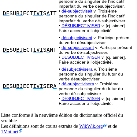
personne du singulier de l’indicatif
imparfait du verbe désubjectiviser.
•
dé-subjectivisait
v. Troisième
DE
SU
BJ
ECT
IVI
S
A
IT
personne du singulier de l’indicatif
imparfait du verbe dé-subjectiviser.
•
DÉSUBJECTIVISER
v. [cj. aimer].
Faire accéder à l’objectivité.
•
désubjectivisant
v. Participe présent
du verbe désubjectiviser.
•
dé-subjectivisant
v. Participe présent
DE
SU
BJ
ECT
IVI
S
A
NT
du verbe dé-subjectiviser.
•
DÉSUBJECTIVISER
v. [cj. aimer].
Faire accéder à l’objectivité.
•
désubjectivisera
v. Troisième
personne du singulier du futur du
verbe désubjectiviser.
•
dé-subjectivisera
v. Troisième
DE
SU
BJ
ECT
IVI
SER
A
personne du singulier du futur du
verbe dé-subjectiviser.
•
DÉSUBJECTIVISER
v. [cj. aimer].
Faire accéder à l’objectivité.
Liste conforme à la neuvième édition du dictionnaire officiel du
scrabble.
Les définitions sont de courts extraits de
WikWik.org
et de
1Mot.net
.