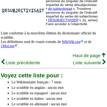
personne du singulier de l’indicatif
imparfait du verbe désubjectiviser.
•
dé-subjectivisait
v. Troisième
D
ESU
BJ
E
C
T
I
V
I
S
AI
T
personne du singulier de l’indicatif
imparfait du verbe dé-subjectiviser.
•
DÉSUBJECTIVISER
v. [cj. aimer].
Faire accéder à l’objectivité.
Liste conforme à la neuvième édition du dictionnaire officiel du
scrabble.
Les définitions sont de courts extraits de
WikWik.org
et de
1Mot.net
.
Haut de page
Liste précédente
Liste suivante
Voyez cette liste pour :
Le Wiktionnaire français : 7 mots
Le scrabble en anglais : aucun mot
Le scrabble en espagnol : aucun mot
Le scrabble en italien : aucun mot
Le scrabble en allemand : aucun mot