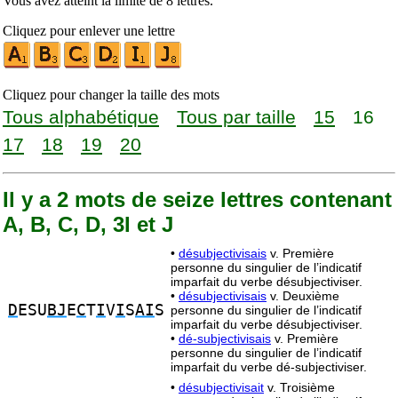
Vous avez atteint la limite de 8 lettres.
Cliquez pour enlever une lettre
Cliquez pour changer la taille des mots
Tous alphabétique
Tous par taille
15
16
17
18
19
20
Il y a 2 mots de seize lettres contenant
A, B, C, D, 3I et J
•
désubjectivisais
v. Première
personne du singulier de l’indicatif
imparfait du verbe désubjectiviser.
•
désubjectivisais
v. Deuxième
D
ESU
BJ
E
C
T
I
V
I
S
AI
S
personne du singulier de l’indicatif
imparfait du verbe désubjectiviser.
•
dé-subjectivisais
v. Première
personne du singulier de l’indicatif
imparfait du verbe dé-subjectiviser.
•
désubjectivisait
v. Troisième