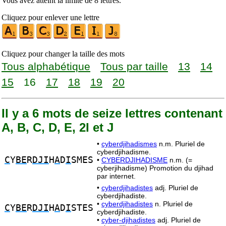
Vous avez atteint la limite de 8 lettres.
Cliquez pour enlever une lettre
Cliquez pour changer la taille des mots
Tous alphabétique
Tous par taille
13
14
15
16
17
18
19
20
Il y a 6 mots de seize lettres contenant
A, B, C, D, E, 2I et J
•
cyberdjihadismes
n.m. Pluriel de
cyberdjihadisme.
C
Y
BE
R
DJI
H
A
D
I
SMES
•
CYBERDJIHADISME
n.m. (=
cyberjihadisme) Promotion du djihad
par internet.
•
cyberdjihadistes
adj. Pluriel de
cyberdjihadiste.
•
cyberdjihadistes
n. Pluriel de
C
Y
BE
R
DJI
H
A
D
I
STES
cyberdjihadiste.
•
cyber-djihadistes
adj. Pluriel de