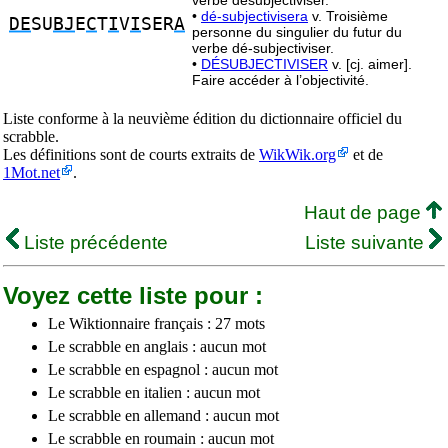
verbe désubjectiviser.
•
dé-subjectivisera
v. Troisième
DE
SU
BJ
E
C
T
I
V
I
SER
A
personne du singulier du futur du
verbe dé-subjectiviser.
•
DÉSUBJECTIVISER
v. [cj. aimer].
Faire accéder à l’objectivité.
Liste conforme à la neuvième édition du dictionnaire officiel du
scrabble.
Les définitions sont de courts extraits de
WikWik.org
et de
1Mot.net
.
Haut de page
Liste précédente
Liste suivante
Voyez cette liste pour :
Le Wiktionnaire français : 27 mots
Le scrabble en anglais : aucun mot
Le scrabble en espagnol : aucun mot
Le scrabble en italien : aucun mot
Le scrabble en allemand : aucun mot
Le scrabble en roumain : aucun mot