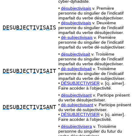
cyber-djihadiste.
•
désubjectivisais
v. Première
personne du singulier de l’indicatif
imparfait du verbe désubjectiviser.
•
désubjectivisais
v. Deuxième
DE
SU
BJ
E
C
T
I
V
I
S
A
IS
personne du singulier de l’indicatif
imparfait du verbe désubjectiviser.
•
dé-subjectivisais
v. Première
personne du singulier de l’indicatif
imparfait du verbe dé-subjectiviser.
•
désubjectivisait
v. Troisième
personne du singulier de l’indicatif
imparfait du verbe désubjectiviser.
•
dé-subjectivisait
v. Troisième
DE
SU
BJ
E
C
T
I
V
I
S
A
IT
personne du singulier de l’indicatif
imparfait du verbe dé-subjectiviser.
•
DÉSUBJECTIVISER
v. [cj. aimer].
Faire accéder à l’objectivité.
•
désubjectivisant
v. Participe présent
du verbe désubjectiviser.
•
dé-subjectivisant
v. Participe présent
DE
SU
BJ
E
C
T
I
V
I
S
A
NT
du verbe dé-subjectiviser.
•
DÉSUBJECTIVISER
v. [cj. aimer].
Faire accéder à l’objectivité.
•
désubjectivisera
v. Troisième
personne du singulier du futur du