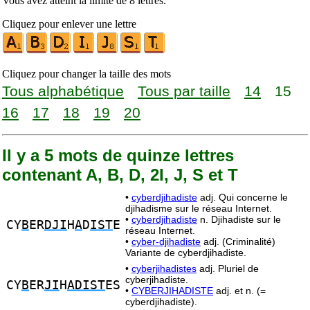
Vous avez atteint la limite de 8 lettres.
Cliquez pour enlever une lettre
Cliquez pour changer la taille des mots
Tous alphabétique
Tous par taille
14
15
16
17
18
19
20
Il y a 5 mots de quinze lettres
contenant A, B, D, 2I, J, S et T
•
cyberdjihadiste
adj. Qui concerne le
djihadisme sur le réseau Internet.
•
cyberdjihadiste
n. Djihadiste sur le
CY
B
ER
DJI
H
A
D
IST
E
réseau Internet.
•
cyber-djihadiste
adj. (Criminalité)
Variante de cyberdjihadiste.
•
cyberjihadistes
adj. Pluriel de
cyberjihadiste.
CY
B
ER
JI
H
ADIST
ES
•
CYBERJIHADISTE
adj. et n. (=
cyberdjihadiste).