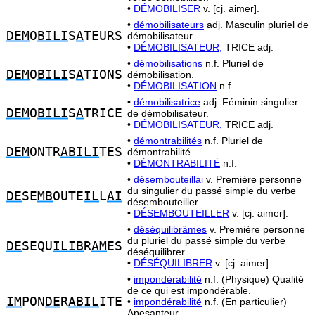
•
DÉMOBILISER
v. [cj. aimer].
•
démobilisateurs
adj. Masculin pluriel de
DEM
O
BILI
S
A
TEURS
démobilisateur.
•
DÉMOBILISATEUR,
TRICE adj.
•
démobilisations
n.f. Pluriel de
DEM
O
BILI
S
A
TIONS
démobilisation.
•
DÉMOBILISATION
n.f.
•
démobilisatrice
adj. Féminin singulier
DEM
O
BILI
S
A
TRICE
de démobilisateur.
•
DÉMOBILISATEUR,
TRICE adj.
•
démontrabilités
n.f. Pluriel de
DEM
ONTR
ABILI
TES
démontrabilité.
•
DÉMONTRABILITÉ
n.f.
•
désembouteillai
v. Première personne
du singulier du passé simple du verbe
DE
SE
MB
OUTE
IL
L
AI
désembouteiller.
•
DÉSEMBOUTEILLER
v. [cj. aimer].
•
déséquilibrâmes
v. Première personne
du pluriel du passé simple du verbe
DE
SEQU
ILIB
R
AM
ES
déséquilibrer.
•
DÉSÉQUILIBRER
v. [cj. aimer].
•
impondérabilité
n.f. (Physique) Qualité
de ce qui est impondérable.
IM
PON
DE
R
ABIL
ITE
•
impondérabilité
n.f. (En particulier)
Apesanteur.