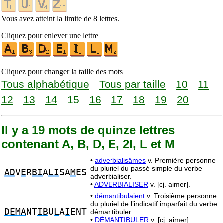
Vous avez atteint la limite de 8 lettres.
Cliquez pour enlever une lettre
Cliquez pour changer la taille des mots
Tous alphabétique
Tous par taille
10
11
12
13
14
15
16
17
18
19
20
Il y a 19 mots de quinze lettres
contenant A, B, D, E, 2I, L et M
•
adverbialisâmes
v. Première personne
du pluriel du passé simple du verbe
AD
V
E
R
BI
A
LI
SA
M
ES
adverbialiser.
•
ADVERBIALISER
v. [cj. aimer].
•
démantibulaient
v. Troisième personne
du pluriel de l’indicatif imparfait du verbe
DEMA
NT
IB
U
L
A
I
ENT
démantibuler.
•
DÉMANTIBULER
v. [cj. aimer].