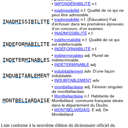
•
IMPONDÉRABILITÉ
n.f.
•
inadmissibilité
n.f. Qualité de ce qui ne
peut être admissible.
•
inadmissibilité
n.f. (Éducation) Fait
I
N
ADMI
SSI
B
I
L
IT
E
d’échouer dans les premières épreuves
d’un concours, d’un examen.
•
INADMISSIBILITÉ
n.f.
•
indéformabilité
n.f. Qualité de ce qui
I
N
DE
FOR
MABIL
ITE
est indéformable.
•
INDÉFORMABILITÉ
n.f.
•
indéterminables
adj. Pluriel de
I
N
DE
TER
MI
N
ABL
ES
indéterminable.
•
INDÉTERMINABLE
adj.
•
indubitablement
adv. D’une façon
I
N
D
U
BI
T
A
B
LEM
ENT
indubitable.
•
INDUBITABLEMENT
adv.
•
montbéliardaise
adj. Féminin singulier
de montbéliardais.
•
Montbéliardaise
n.f. Habitante de
M
ONT
BELIA
R
D
A
I
SE
Montbéliard, commune française située
dans le département du Doubs.
•
MONTBÉLIARDAIS,
E adj. De
Montbéliard.
Liste conforme à la neuvième édition du dictionnaire officiel du