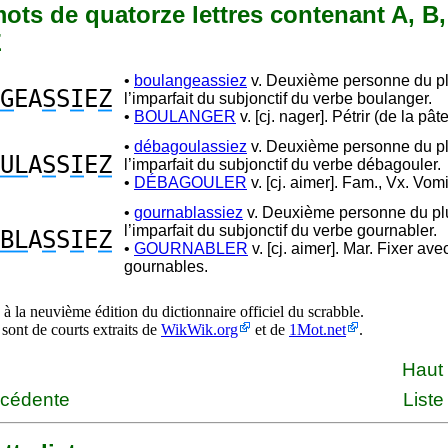
 mots de quatorze lettres contenant A, B, 
Z
•
boulangeassiez
v. Deuxième personne du pl
G
EA
S
S
I
E
Z
l’imparfait du subjonctif du verbe boulanger.
•
BOULANGER
v. [cj. nager]. Pétrir (de la pât
•
débagoulassiez
v. Deuxième personne du pl
UL
A
S
S
I
E
Z
l’imparfait du subjonctif du verbe débagouler.
•
DÉBAGOULER
v. [cj. aimer]. Fam., Vx. Vomir
•
gournablassiez
v. Deuxième personne du plu
l’imparfait du subjonctif du verbe gournabler.
BL
A
S
S
I
E
Z
•
GOURNABLER
v. [cj. aimer]. Mar. Fixer ave
gournables.
à la neuvième édition du dictionnaire officiel du scrabble.
 sont de courts extraits de
WikWik.org
et de
1Mot.net
.
Haut
écédente
Liste