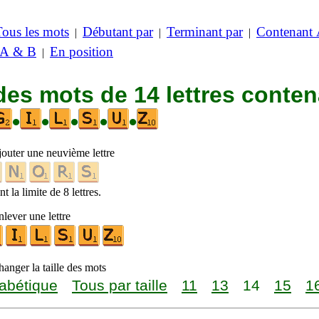
Tous les mots
Débutant par
Terminant par
Contenant
|
|
|
 A & B
En position
|
des mots de 14 lettres conte
•
•
•
•
•
jouter une neuvième lettre
t la limite de 8 lettres.
lever une lettre
anger la taille des mots
abétique
Tous par taille
11
13
14
15
1