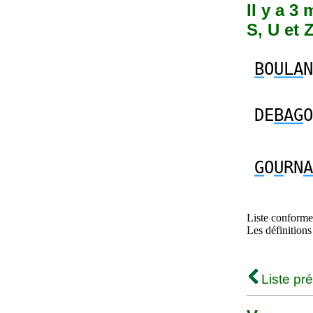
Il y a 3
S, U et 
B
O
ULA
N
DE
BAG
O
G
O
U
RN
A
Liste conforme 
Les définitions
Liste pr