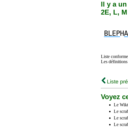
Il y a u
2E, L, M
BLEP
H
A
Liste conforme 
Les définitions
Liste pr
Voyez ce
Le Wikt
Le scra
Le scra
Le scrab