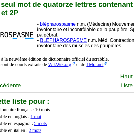
n seul mot de quatorze lettres contenant
 et 2P
•
blépharospasme
n.m. (Médecine) Mouveme
involontaire et incontrôlable de la paupière.
ROS
P
AS
ME
palpébral.
•
BLÉPHAROSPASME
n.m. Méd. Contraction
involontaire des muscles des paupières.
à la neuvième édition du dictionnaire officiel du scrabble.
 sont de courts extraits de
WikWik.org
et de
1Mot.net
.
Haut
écédente
Liste
tte liste pour :
ionnaire français : 10 mots
bble en anglais :
1 mot
bble en espagnol :
5 mots
ble en italien :
2 mots