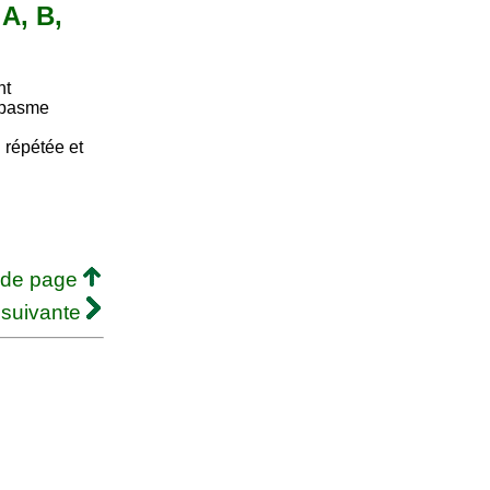
 A, B,
nt
 Spasme
 répétée et
 de page
 suivante