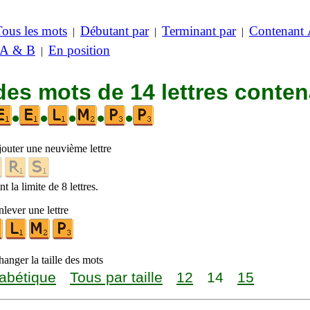
Tous les mots
Débutant par
Terminant par
Contenant
|
|
|
 A & B
En position
|
des mots de 14 lettres conte
•
•
•
•
•
jouter une neuvième lettre
t la limite de 8 lettres.
lever une lettre
anger la taille des mots
abétique
Tous par taille
12
14
15